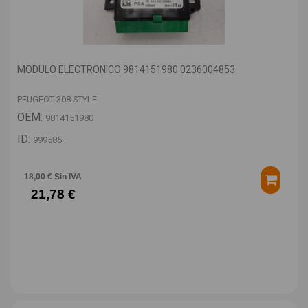
MODULO ELECTRONICO 9814151980 0236004853
PEUGEOT 308 STYLE
OEM:
9814151980
ID:
999585
18,00 € Sin IVA
21,78 €