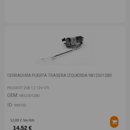
CERRADURA PUERTA TRASERA IZQUIERDA 9812501280
PEUGEOT 208 1.2 12V VTI
OEM:
9812501280
ID:
999753
12,00 € Sin IVA
14,52 €