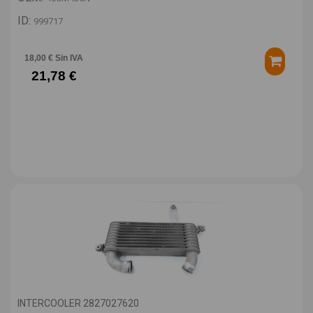
ID:
999717
18,00 € Sin IVA
21,78 €
INTERCOOLER 2827027620