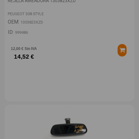
REJILLA AIREADORA 1303823XZD
PEUGEOT 308 STYLE
OEM:
1303823XZD
ID:
999486
12,00 € Sin IVA
14,52 €