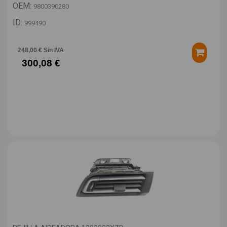
OEM:
9800390280
ID:
999490
248,00 € Sin IVA
300,08 €