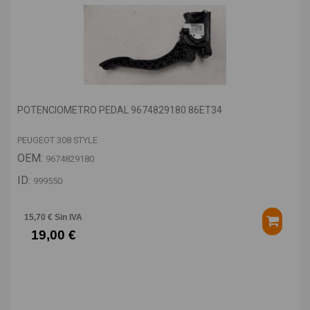
POTENCIOMETRO PEDAL 9674829180 86ET34
PEUGEOT 308 STYLE
OEM:
9674829180
ID:
999550
15,70 € Sin IVA
19,00 €