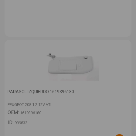
PARASOL IZQUIERDO 1619396180
PEUGEOT 208 1.2 12V VTI
OEM:
1619396180
ID:
999832