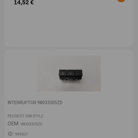
14,52 €
INTERRUPTOR 98033305ZD
PEUGEOT 308 STYLE
OEM:
98033305ZD
ID:
999507