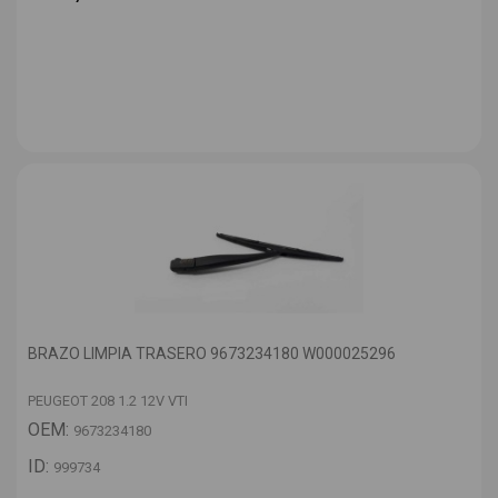
BRAZO LIMPIA TRASERO 9673234180 W000025296
PEUGEOT 208 1.2 12V VTI
OEM:
9673234180
ID:
999734