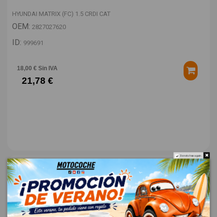
HYUNDAI MATRIX (FC) 1.5 CRDI CAT
OEM:
2827027620
ID:
999691
18,00 € Sin IVA
21,78 €
Do not show again.