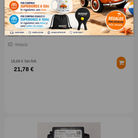
TAPA EXTERIOR COMBUSTIBLE 9677268980
PEUGEOT 308 STYLE
OEM:
9677268980
ID:
999603
18,00 € Sin IVA
21,78 €