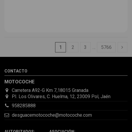
1
2
3
…
5766
CONTACTO
MOTOCOCHE
Carretera A92-G Km 7,18015 Granada
P.I. Los Olivares, C. Huelma, 12, 23009 Pol, Jaén
958285888
desguacemotocoche@motocoche.com
AUTORIZADOS: ASOCIACIÓN: