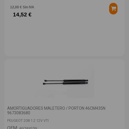
12,00 € Sin IVA
14,52 €
AMORTIGUADORES MALETERO / PORTON 46CM435N
9673083680
PEUGEOT 208 1.2 12V VTI
OEM:
46CM435N