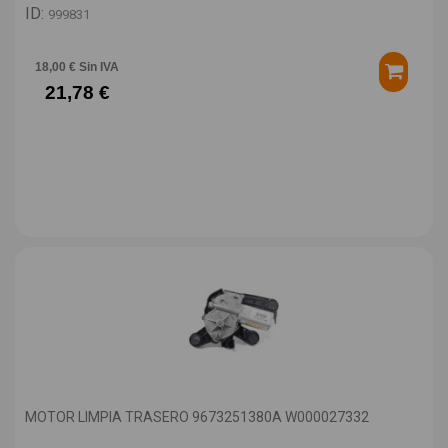
ID:
999831
18,00 € Sin IVA
21,78 €
MOTOR LIMPIA TRASERO 9673251380A W000027332