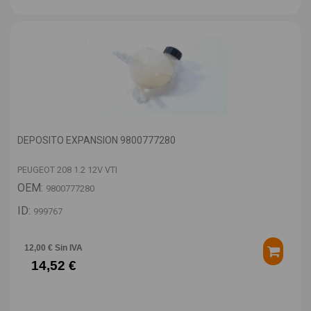
DEPOSITO EXPANSION 9800777280
PEUGEOT 208 1.2 12V VTI
OEM:
9800777280
ID:
999767
12,00 € Sin IVA
14,52 €