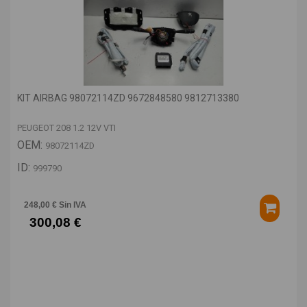
KIT AIRBAG 98072114ZD 9672848580 9812713380
PEUGEOT 208 1.2 12V VTI
OEM:
98072114ZD
ID:
999790
248,00 € Sin IVA
300,08 €