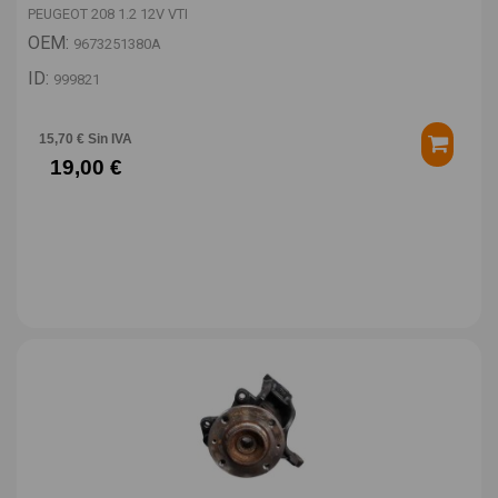
PEUGEOT 208 1.2 12V VTI
OEM:
9673251380A
ID:
999821
15,70 € Sin IVA
19,00 €