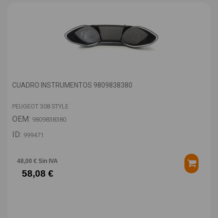
CUADRO INSTRUMENTOS 9809838380
PEUGEOT 308 STYLE
OEM:
9809838380
ID:
999471
48,00 € Sin IVA
58,08 €