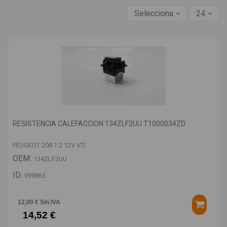
Selecciona
24
RESISTENCIA CALEFACCION 134ZLF2UU T1000034ZD
PEUGEOT 208 1.2 12V VTI
OEM:
134ZLF2UU
ID:
999865
12,00 € Sin IVA
14,52 €