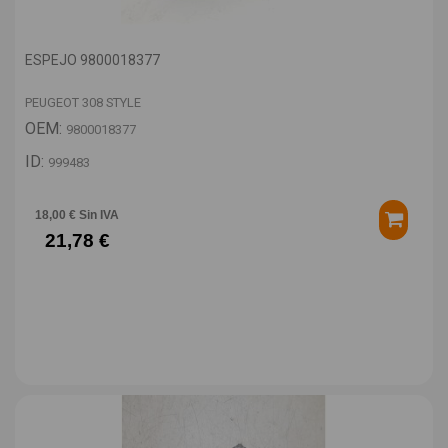
ESPEJO 9800018377
PEUGEOT 308 STYLE
OEM:
9800018377
ID:
999483
18,00 € Sin IVA
21,78 €