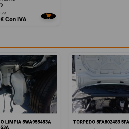
78
 IVA
 € Con IVA
O LIMPIA 5WA955453A
TORPEDO 5FA802483 5FA
453A