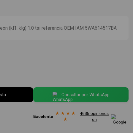
I
leon (kl1, klg) 1.0 tsi referencia OEM IAM 5WA614517BA
esta
Consultar por WhatsApp
★
★
★
★
4685 opiniones
Excelente
★
en