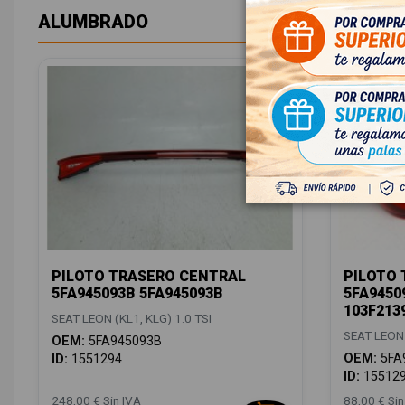
ALUMBRADO
PILOTO TRASERO CENTRAL
PILOTO
5FA945093B 5FA945093B
5FA9450
103F213
SEAT LEON (KL1, KLG) 1.0 TSI
SEAT LEON 
OEM:
5FA945093B
OEM:
5FA
ID:
1551294
ID:
15512
248,00 € Sin IVA
88,00 € Sin