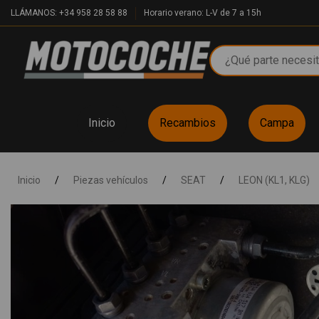
LLÁMANOS: +34 958 28 58 88
Horario verano: L-V de 7 a 15h
Inicio
Recambios
Campa
Inicio
/
Piezas vehículos
/
SEAT
/
LEON (KL1, KLG)