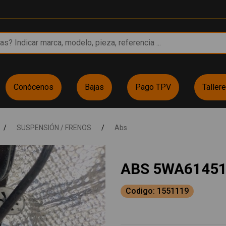
Conócenos
Bajas
Pago TPV
Taller
/
SUSPENSIÓN / FRENOS
/
Abs
ABS 5WA6145
Codigo: 1551119