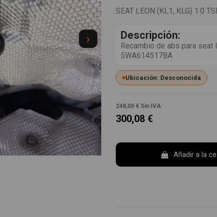
SEAT LEON (KL1, KLG) 1.0 TS
Descripción:
›
Recambio de abs para seat 
5WA614517BA
Ubicación: Desconocida
248,00 €
Sin IVA
300,08 €
Añadir a la c