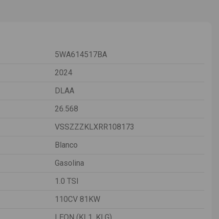
5WA614517BA
2024
DLAA
26.568
VSSZZZKLXRR108173
Blanco
Gasolina
1.0 TSI
110CV 81KW
LEON (KL1, KLG)