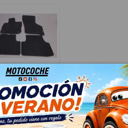
ALFOMBRILLAS
75B 5FB061675B
(KL1, KLG) 1.0 TSI
061675B
34
 IVA
€ Con IVA