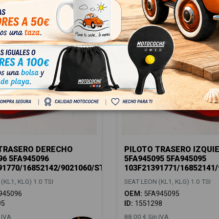
 TRASERO DERECHO
PILOTO TRASERO IZQUI
96 5FA945096
5FA945095 5FA945095
91770/16852142/9021060/ST4304053
103F21391771/16852141
(KL1, KLG) 1.0 TSI
SEAT LEON (KL1, KLG) 1.0 TSI
945096
OEM:
5FA945095
95
ID:
1551298
 IVA
88,00 € Sin IVA