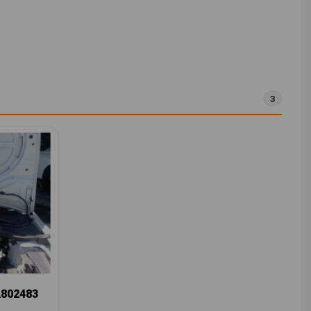
3
802483