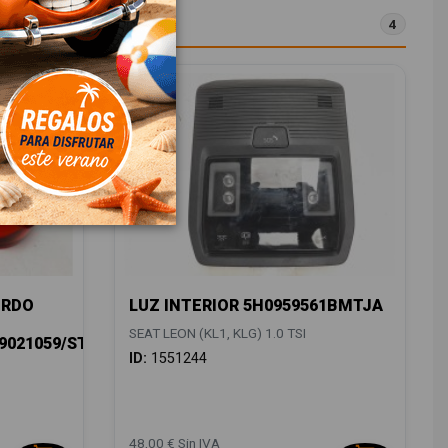
4
ERDO
LUZ INTERIOR 5H0959561BMTJA
SEAT LEON (KL1, KLG) 1.0 TSI
/9021059/ST4304054
ID:
1551244
48,00 € Sin IVA