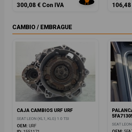
300,08 € Con IVA
106,48
CAMBIO / EMBRAGUE
CAJA CAMBIOS URF URF
PALANCA
5FA7130
SEAT LEON (KL1, KLG) 1.0 TSI
SEAT LEON 
OEM:
URF
OEM:
5FA
ID:
1551171