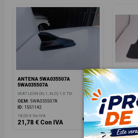
ANTENA 5WA035507A
JUEGO 
5WA035507A
5FB0616
SEAT LEON (KL1, KLG) 1.0 TSI
SEAT LEON 
OEM:
5WA035507A
OEM:
5FB
ID:
1551142
ID:
15512
18,00 € Sin IVA
48,00 € Sin
21,78 € Con IVA
58,08 