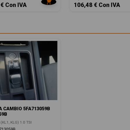
 € Con IVA
106,48 € Con IVA
 CAMBIO 5FA713059B
59B
(KL1, KLG) 1.0 TSI
713059B