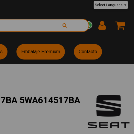
Select Language
▼
EUR €
es
Embalaje Premium
Contacto
17BA 5WA614517BA