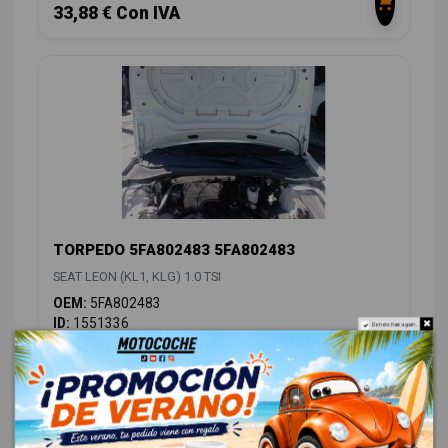
33,88 € Con IVA
TORPEDO 5FA802483 5FA802483
SEAT LEON (KL1, KLG) 1.0 TSI
OEM:
5FA802483
ID:
1551336
Do not show again.
36,00 € Sin IVA
43,56 € Con IVA