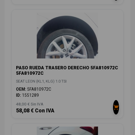
PASO RUEDA TRASERO DERECHO 5FA810972C
5FA810972C
SEAT LEON (KL1, KLG) 1.0 TSI
OEM:
5FA810972C
ID:
1551289
48,00 € Sin IVA
58,08 € Con IVA