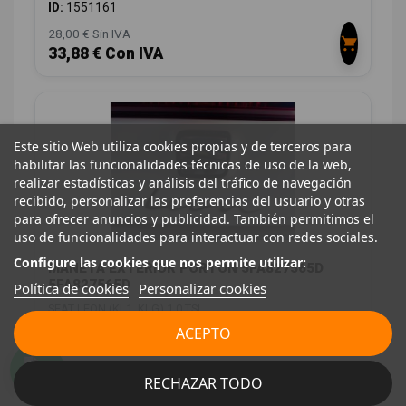
ID:
1551161
28,00 € Sin IVA
33,88 € Con IVA
Este sitio Web utiliza cookies propias y de terceros para
habilitar las funcionalidades técnicas de uso de la web,
realizar estadísticas y análisis del tráfico de navegación
recibido, personalizar las preferencias del usuario y otras
para ofrecer anuncios y publicidad. También permitimos el
uso de funcionalidades para interactuar con redes sociales.
Configure las cookies que nos permite utilizar:
MANETA EXTERIOR PORTON 5FA827565D
5FA827565D
Política de cookies
Personalizar cookies
SEAT LEON (KL1, KLG) 1.0 TSI
ACEPTO
OEM:
5FA827565D
ID:
1551260
28,00 € Sin IVA
RECHAZAR TODO
33,88 € Con IVA