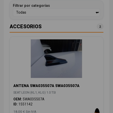
Filtrar por categorías
ACCESORIOS
2
ANTENA 5WA035507A 5WA035507A
SEAT LEON (KL1, KLG) 1.0 TSI
OEM:
5WA035507A
ID:
1551142
18,00 € Sin IVA