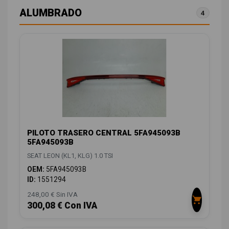
ALUMBRADO
4
PILOTO TRASERO CENTRAL 5FA945093B
5FA945093B
SEAT LEON (KL1, KLG) 1.0 TSI
OEM:
5FA945093B
ID:
1551294
248,00 € Sin IVA
300,08 € Con IVA