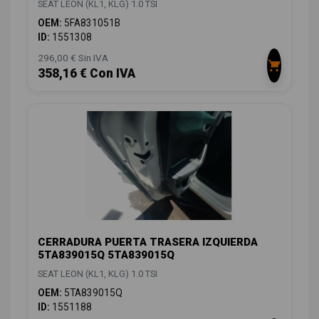
SEAT LEON (KL1, KLG) 1.0 TSI
OEM:
5FA831051B
ID:
1551308
296,00 € Sin IVA
358,16 € Con IVA
CERRADURA PUERTA TRASERA IZQUIERDA
5TA839015Q 5TA839015Q
SEAT LEON (KL1, KLG) 1.0 TSI
OEM:
5TA839015Q
ID:
1551188