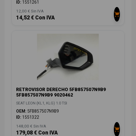
ID:
1551261
12,00 € Sin IVA
14,52 € Con IVA
RETROVISOR DERECHO 5FB857507N9B9
5FB857507N9B9 9020462
SEAT LEON (KL1, KLG) 1.0 TSI
OEM:
5FB857507N9B9
ID:
1551322
148,00 € Sin IVA
179,08 € Con IVA