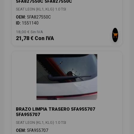
5FA827550C 5FA827550C
SEAT LEON (KL1, KLG) 1.0 TSI
OEM:
5FA827550C
ID:
1551140
18,00 € Sin IVA
21,78 € Con IVA
BRAZO LIMPIA TRASERO 5FA955707
5FA955707
SEAT LEON (KL1, KLG) 1.0 TSI
OEM:
5FA955707