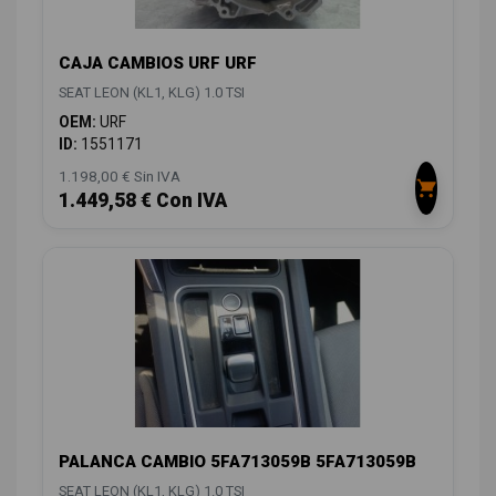
CAJA CAMBIOS URF URF
SEAT LEON (KL1, KLG) 1.0 TSI
OEM:
URF
ID:
1551171
1.198,00 € Sin IVA
1.449,58 € Con IVA
PALANCA CAMBIO 5FA713059B 5FA713059B
SEAT LEON (KL1, KLG) 1.0 TSI