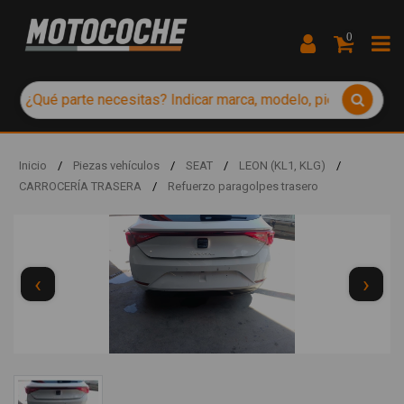
0
Inicio
/
Piezas vehículos
/
SEAT
/
LEON (KL1, KLG)
/
CARROCERÍA TRASERA
/
Refuerzo paragolpes trasero
‹
›