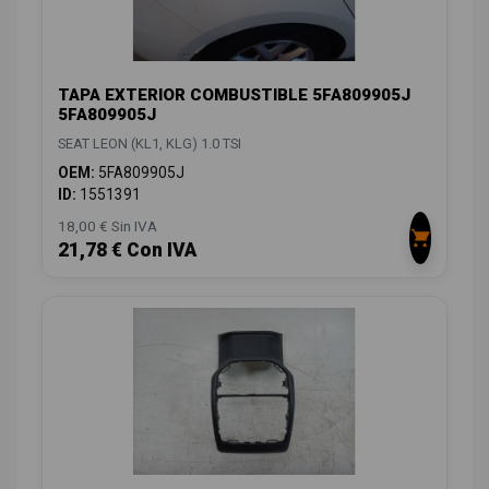
TAPA EXTERIOR COMBUSTIBLE 5FA809905J
5FA809905J
SEAT LEON (KL1, KLG) 1.0 TSI
OEM:
5FA809905J
ID:
1551391
18,00 € Sin IVA
21,78 € Con IVA