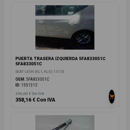
PUERTA TRASERA IZQUIERDA 5FA833051C
5FA833051C
SEAT LEON (KL1, KLG) 1.0 TSI
OEM:
5FA833051C
ID:
1551312
296,00 € Sin IVA
358,16 € Con IVA