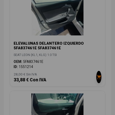
ELEVALUNAS DELANTERO IZQUIERDO
5FA837461E 5FA837461E
SEAT LEON (KL1, KLG) 1.0 TSI
OEM:
5FA837461E
ID:
1551214
28,00 € Sin IVA
33,88 € Con IVA