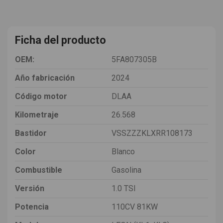
Ficha del producto
OEM:
5FA807305B
Año fabricación
2024
Código motor
DLAA
Kilometraje
26.568
Bastidor
VSSZZZKLXRR108173
Color
Blanco
Combustible
Gasolina
Versión
1.0 TSI
Potencia
110CV 81KW