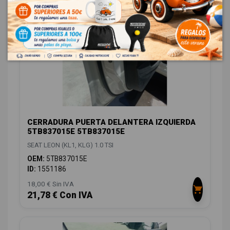
CARROCERÍA LATERALES
16
CERRADURA PUERTA DELANTERA IZQUIERDA
5TB837015E 5TB837015E
SEAT LEON (KL1, KLG) 1.0 TSI
OEM:
5TB837015E
ID:
1551186
18,00 € Sin IVA
21,78 € Con IVA