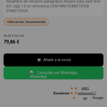
Recambio de refuerzo paragolpes trasero para seat leon
(kl1, klg) 1.0 tsi referencia OEM IAM 5FA807305B
5FA807305B
Ubicación: Desconocida
66,00 €
Sin IVA
79,86 €
Añadir a la cesta
Consultar por WhatsApp
★
★
4681
★
★
Excelente
opiniones
★
en