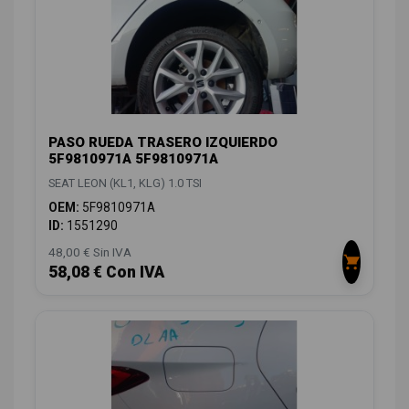
PASO RUEDA TRASERO IZQUIERDO
5F9810971A 5F9810971A
SEAT LEON (KL1, KLG) 1.0 TSI
OEM:
5F9810971A
ID:
1551290
48,00 € Sin IVA
58,08 € Con IVA