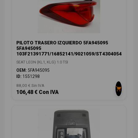
PILOTO TRASERO IZQUIERDO 5FA945095
5FA945095
103F21391771/16852141/9021059/ST4304054
SEAT LEON (KL1, KLG) 1.0 TSI
OEM:
5FA945095
ID:
1551298
88,00 € Sin IVA
106,48 € Con IVA