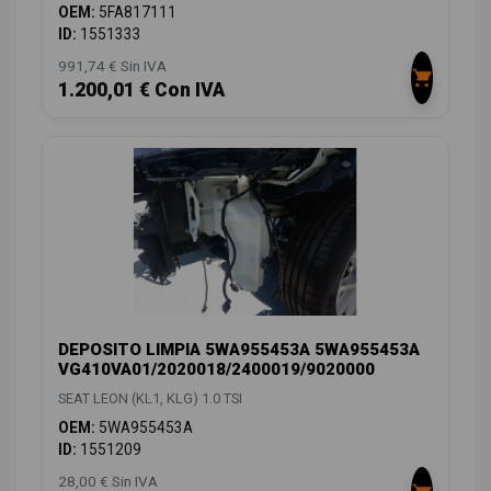
OEM:
5FA817111
ID:
1551333
991,74 € Sin IVA
1.200,01 € Con IVA
DEPOSITO LIMPIA 5WA955453A 5WA955453A
VG410VA01/2020018/2400019/9020000
SEAT LEON (KL1, KLG) 1.0 TSI
OEM:
5WA955453A
ID:
1551209
28,00 € Sin IVA