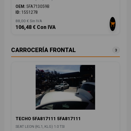
OEM:
5FA713059B
ID:
1551278
88,00 € Sin IVA
106,48 € Con IVA
CARROCERÍA FRONTAL
3
TECHO 5FA817111 5FA817111
SEAT LEON (KL1, KLG) 1.0 TSI