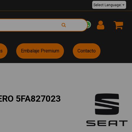
Select Language
▼
EUR €
es
Embalaje Premium
Contacto
RO 5FA827023