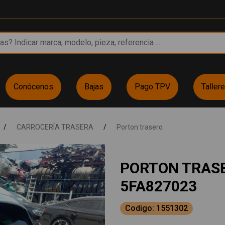
Conócenos
Bajas
Pago TPV
Taller
/
CARROCERÍA TRASERA
/
Porton trasero
PORTON TRASE
5FA827023
Codigo: 1551302