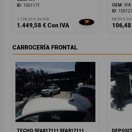
OEM:
5FA
ID:
1551171
ID:
15512
1.198,00 € Sin IVA
88,00 € Sin
1.449,58 € Con IVA
106,48
CARROCERÍA FRONTAL
TECHO 5FA817111 5FA817111
DEPOSIT