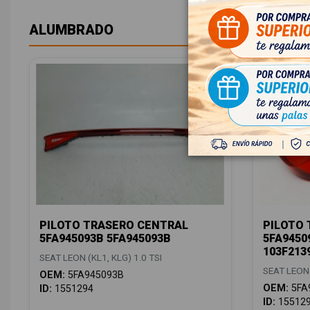
ALUMBRADO
PILOTO TRASERO CENTRAL
PILOTO
5FA945093B 5FA945093B
5FA9450
103F213
SEAT LEON (KL1, KLG) 1.0 TSI
SEAT LEON 
OEM:
5FA945093B
OEM:
5FA
ID:
1551294
ID:
15512