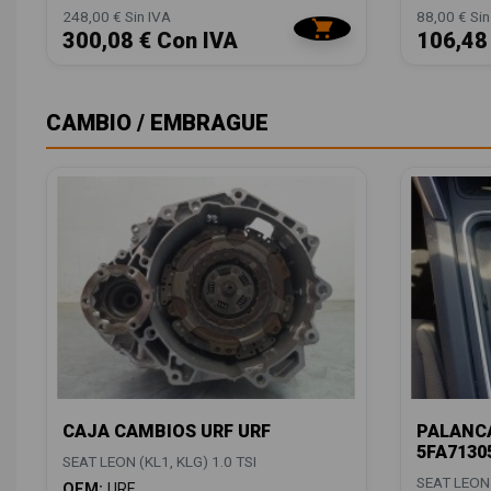
248,00 € Sin IVA
88,00 € Sin
300,08 € Con IVA
106,48
CAMBIO / EMBRAGUE
CAJA CAMBIOS URF URF
PALANCA
5FA7130
SEAT LEON (KL1, KLG) 1.0 TSI
SEAT LEON 
OEM:
URF