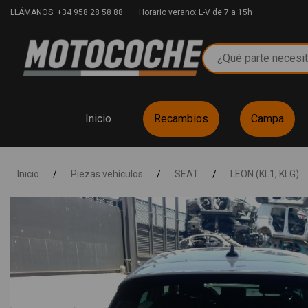
LLÁMANOS: +34 958 28 58 88
Horario verano: L-V de 7 a 15h
Inicio
Recambios
Campa
Inicio
/
Piezas vehículos
/
SEAT
/
LEON (KL1, KLG)