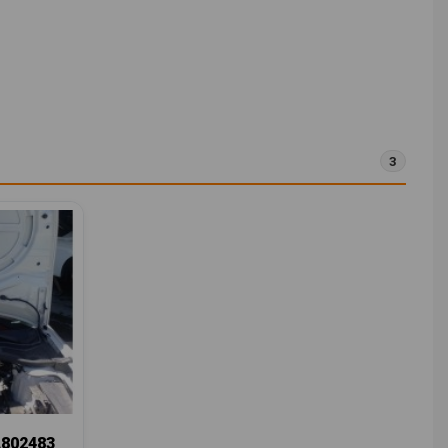
3
802483