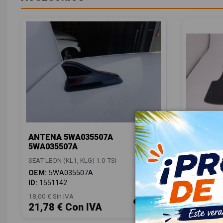
ANTENA 5WA035507A
JUEGO 
5WA035507A
5FB0616
SEAT LEON (KL1, KLG) 1.0 TSI
SEAT LEON 
OEM:
5WA035507A
OEM:
5FB
ID:
1551142
ID:
15512
18,00 € Sin IVA
48,00 € Sin
21,78 € Con IVA
58,08 