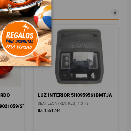
4
ERDO
LUZ INTERIOR 5H0959561BMTJA
SEAT LEON (KL1, KLG) 1.0 TSI
/9021059/ST4304054
ID:
1551244