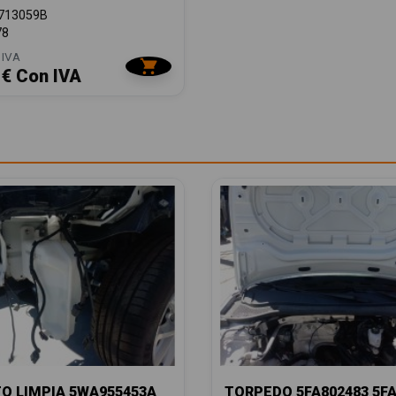
713059B
78
 IVA
 € Con IVA
O LIMPIA 5WA955453A
TORPEDO 5FA802483 5FA