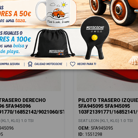
 TRASERO DERECHO
PILOTO TRASERO IZQUI
96 5FA945096
5FA945095 5FA945095
91770/16852142/9021060/ST4304053
103F21391771/16852141
(KL1, KLG) 1.0 TSI
SEAT LEON (KL1, KLG) 1.0 TSI
945096
OEM:
5FA945095
95
ID:
1551298