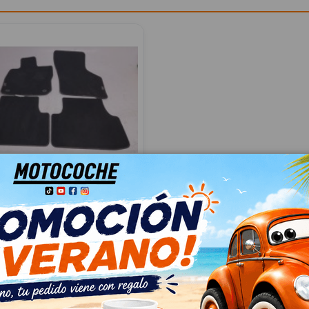
ALFOMBRILLAS
75B 5FB061675B
(KL1, KLG) 1.0 TSI
061675B
34
 IVA
€ Con IVA