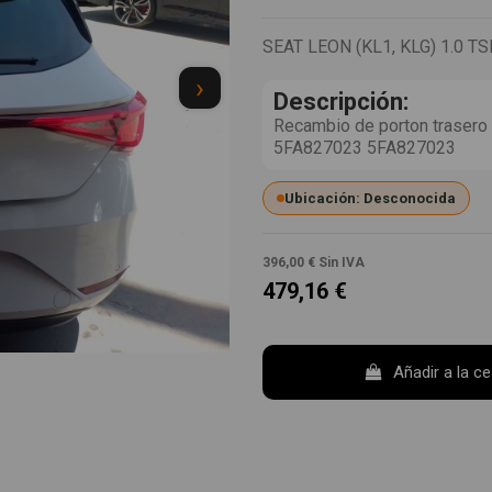
SEAT LEON (KL1, KLG) 1.0 TS
›
Descripción:
Recambio de porton trasero p
5FA827023 5FA827023
Ubicación: Desconocida
396,00 €
Sin IVA
479,16 €
Añadir a la c