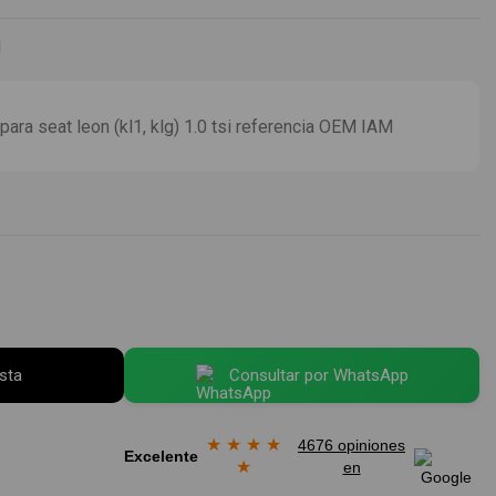
I
ara seat leon (kl1, klg) 1.0 tsi referencia OEM IAM
esta
Consultar por WhatsApp
★
★
★
★
4676 opiniones
Excelente
★
en