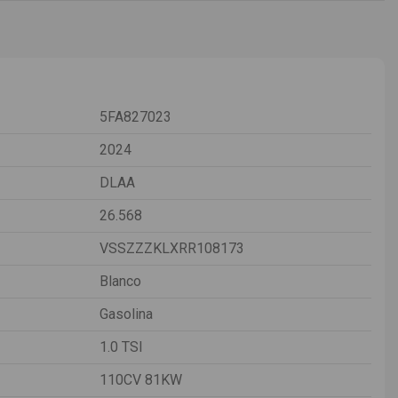
5FA827023
2024
DLAA
26.568
VSSZZZKLXRR108173
Blanco
Gasolina
1.0 TSI
110CV 81KW