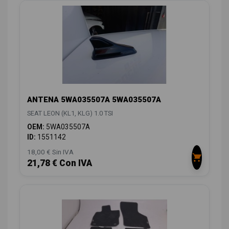
ANTENA 5WA035507A 5WA035507A
SEAT LEON (KL1, KLG) 1.0 TSI
OEM:
5WA035507A
ID:
1551142
18,00 € Sin IVA
21,78 € Con IVA