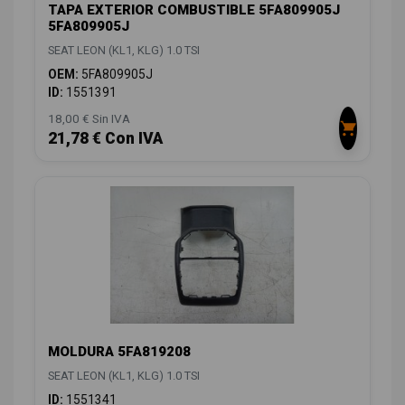
TAPA EXTERIOR COMBUSTIBLE 5FA809905J
5FA809905J
SEAT LEON (KL1, KLG) 1.0 TSI
OEM:
5FA809905J
ID:
1551391
18,00 € Sin IVA
21,78 € Con IVA
MOLDURA 5FA819208
SEAT LEON (KL1, KLG) 1.0 TSI
ID:
1551341