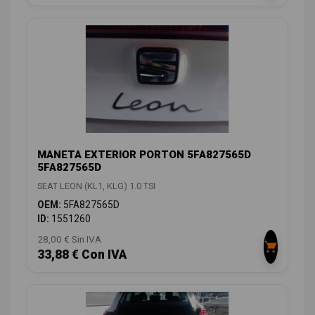
MANETA EXTERIOR PORTON 5FA827565D
5FA827565D
SEAT LEON (KL1, KLG) 1.0 TSI
OEM:
5FA827565D
ID:
1551260
28,00 € Sin IVA
33,88 € Con IVA