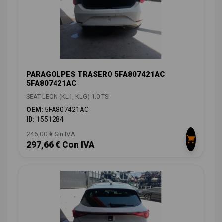
PARAGOLPES TRASERO 5FA807421AC
5FA807421AC
SEAT LEON (KL1, KLG) 1.0 TSI
OEM:
5FA807421AC
ID:
1551284
246,00 € Sin IVA
297,66 € Con IVA