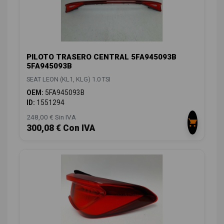
PILOTO TRASERO CENTRAL 5FA945093B
5FA945093B
SEAT LEON (KL1, KLG) 1.0 TSI
OEM:
5FA945093B
ID:
1551294
248,00 € Sin IVA
300,08 € Con IVA