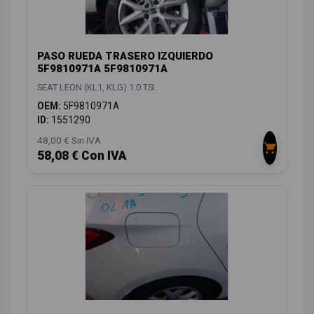
PASO RUEDA TRASERO IZQUIERDO
5F9810971A 5F9810971A
SEAT LEON (KL1, KLG) 1.0 TSI
OEM:
5F9810971A
ID:
1551290
48,00 € Sin IVA
58,08 € Con IVA