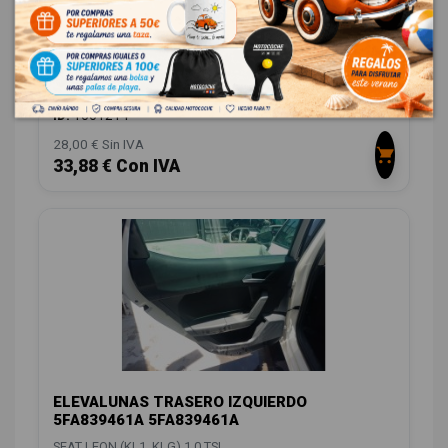
ELEVALUNAS DELANTERO IZQUIERDO
5FA837461E 5FA837461E
SEAT LEON (KL1, KLG) 1.0 TSI
OEM:
5FA837461E
ID:
1551214
28,00 € Sin IVA
33,88 € Con IVA
ELEVALUNAS TRASERO IZQUIERDO
5FA839461A 5FA839461A
SEAT LEON (KL1, KLG) 1.0 TSI