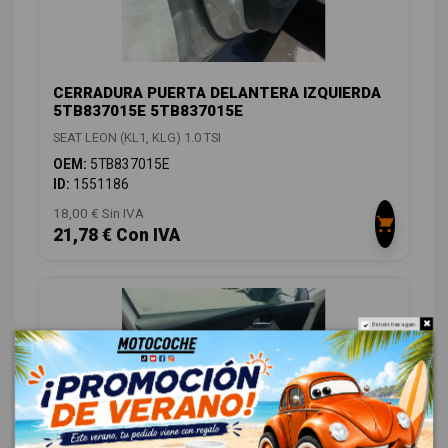
CERRADURA PUERTA DELANTERA IZQUIERDA
5TB837015E 5TB837015E
SEAT LEON (KL1, KLG) 1.0 TSI
OEM:
5TB837015E
ID:
1551186
18,00 € Sin IVA
21,78 € Con IVA
Do not show again.