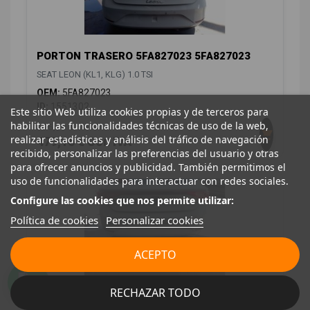
PORTON TRASERO 5FA827023 5FA827023
SEAT LEON (KL1, KLG) 1.0 TSI
OEM:
5FA827023
ID:
1551302
Este sitio Web utiliza cookies propias y de terceros para
habilitar las funcionalidades técnicas de uso de la web,
396,00 € Sin IVA
realizar estadísticas y análisis del tráfico de navegación
479,16 € Con IVA
recibido, personalizar las preferencias del usuario y otras
para ofrecer anuncios y publicidad. También permitimos el
uso de funcionalidades para interactuar con redes sociales.
Configure las cookies que nos permite utilizar:
Política de cookies
Personalizar cookies
ACEPTO
RECHAZAR TODO
REFUERZO PARAGOLPES TRASERO