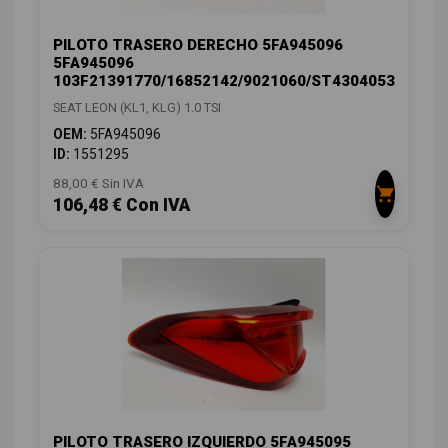
PILOTO TRASERO DERECHO 5FA945096
5FA945096
103F21391770/16852142/9021060/ST4304053
SEAT LEON (KL1, KLG) 1.0 TSI
OEM:
5FA945096
ID:
1551295
88,00 € Sin IVA
106,48 € Con IVA
PILOTO TRASERO IZQUIERDO 5FA945095