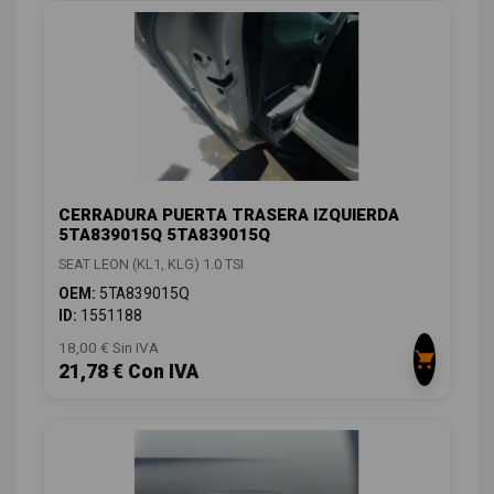
CERRADURA PUERTA TRASERA IZQUIERDA
5TA839015Q 5TA839015Q
SEAT LEON (KL1, KLG) 1.0 TSI
OEM:
5TA839015Q
ID:
1551188
18,00 € Sin IVA
21,78 € Con IVA