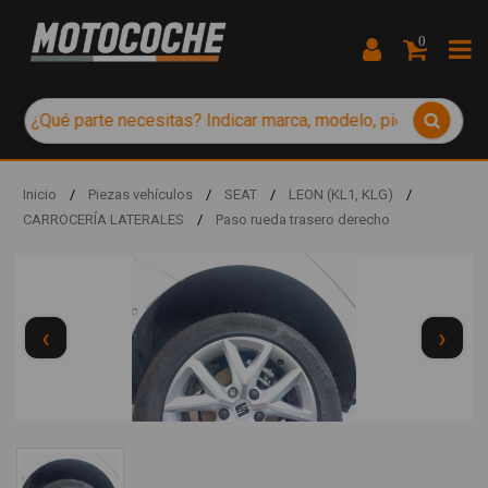
0
Inicio
/
Piezas vehículos
/
SEAT
/
LEON (KL1, KLG)
/
CARROCERÍA LATERALES
/
Paso rueda trasero derecho
‹
›