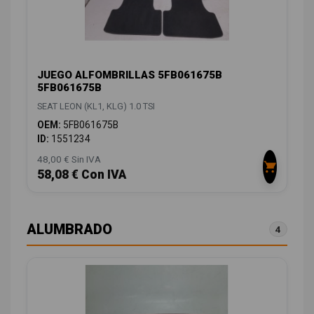
JUEGO ALFOMBRILLAS 5FB061675B
5FB061675B
SEAT LEON (KL1, KLG) 1.0 TSI
OEM:
5FB061675B
ID:
1551234
48,00 € Sin IVA
58,08 € Con IVA
ALUMBRADO
4