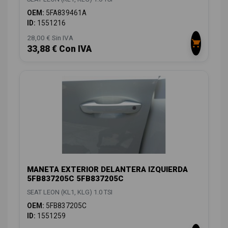
OEM:
5FA839461A
ID:
1551216
28,00 € Sin IVA
33,88 € Con IVA
MANETA EXTERIOR DELANTERA IZQUIERDA
5FB837205C 5FB837205C
SEAT LEON (KL1, KLG) 1.0 TSI
OEM:
5FB837205C
ID:
1551259