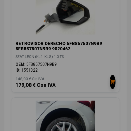
RETROVISOR DERECHO 5FB857507N9B9
5FB857507N9B9 9020462
SEAT LEON (KL1, KLG) 1.0 TSI
OEM:
5FB857507N9B9
ID:
1551322
148,00 € Sin IVA
179,08 € Con IVA