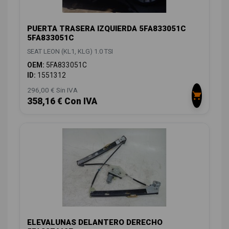
PUERTA TRASERA IZQUIERDA 5FA833051C
5FA833051C
SEAT LEON (KL1, KLG) 1.0 TSI
OEM:
5FA833051C
ID:
1551312
296,00 € Sin IVA
358,16 € Con IVA
ELEVALUNAS DELANTERO DERECHO