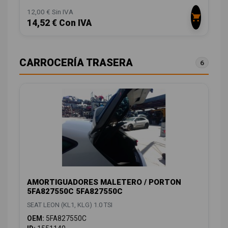
12,00 € Sin IVA
14,52 € Con IVA
CARROCERÍA TRASERA
6
AMORTIGUADORES MALETERO / PORTON
5FA827550C 5FA827550C
SEAT LEON (KL1, KLG) 1.0 TSI
OEM:
5FA827550C