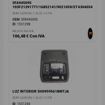
5FA945095
103F21391771/16852141/9021059/ST4304054
SEAT LEON (KL1, KLG) 1.0 TSI
OEM:
5FA945095
ID:
1551298
88,00 € Sin IVA
106,48 € Con IVA
LUZ INTERIOR 5H0959561BMTJA
SEAT LEON (KL1, KLG) 1.0 TSI
ID:
1551244