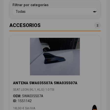
Filtrar por categorías
ACCESORIOS
2
ANTENA 5WA035507A 5WA035507A
SEAT LEON (KL1, KLG) 1.0 TSI
OEM:
5WA035507A
ID:
1551142
18,00 € Sin IVA