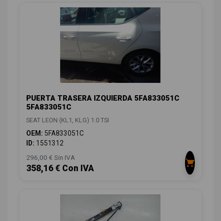
PUERTA TRASERA IZQUIERDA 5FA833051C
5FA833051C
SEAT LEON (KL1, KLG) 1.0 TSI
OEM:
5FA833051C
ID:
1551312
296,00 € Sin IVA
358,16 € Con IVA