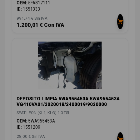
OEM:
5FA817111
ID:
1551333
991,74 € Sin IVA
1.200,01 € Con IVA
DEPOSITO LIMPIA 5WA955453A 5WA955453A
VG410VA01/2020018/2400019/9020000
SEAT LEON (KL1, KLG) 1.0 TSI
OEM:
5WA955453A
ID:
1551209
28,00 € Sin IVA