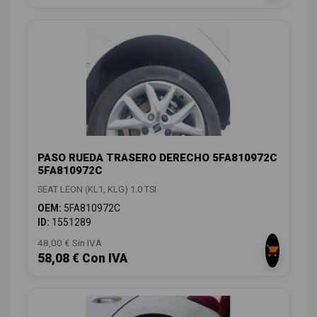
PASO RUEDA TRASERO DERECHO 5FA810972C
5FA810972C
SEAT LEON (KL1, KLG) 1.0 TSI
OEM:
5FA810972C
ID:
1551289
48,00 € Sin IVA
58,08 € Con IVA