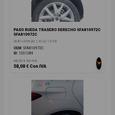
PASO RUEDA TRASERO DERECHO 5FA810972C
5FA810972C
SEAT LEON (KL1, KLG) 1.0 TSI
OEM:
5FA810972C
ID:
1551289
48,00 € Sin IVA
58,08 € Con IVA