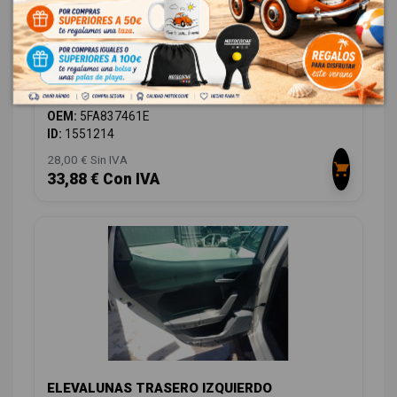
ELEVALUNAS DELANTERO IZQUIERDO
5FA837461E 5FA837461E
SEAT LEON (KL1, KLG) 1.0 TSI
OEM:
5FA837461E
ID:
1551214
28,00 € Sin IVA
33,88 € Con IVA
ELEVALUNAS TRASERO IZQUIERDO