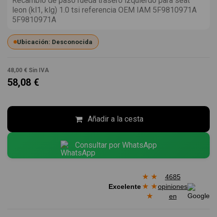
Recambio de paso rueda trasero izquierdo para seat
leon (kl1, klg) 1.0 tsi referencia OEM IAM 5F9810971A
5F9810971A
Ubicación: Desconocida
48,00 €
Sin IVA
58,08 €
Añadir a la cesta
Consultar por WhatsApp
★
★
4685
★
★
Excelente
opiniones
★
en