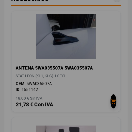
ANTENA 5WA035507A 5WA035507A
SEAT LEON (KL1, KLG) 1.0 TSI
OEM:
5WA035507A
ID:
1551142
18,00 € Sin IVA
21,78 € Con IVA