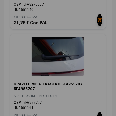
OEM:
5FA827550C
ID:
1551140
18,00 € Sin IVA
21,78 € Con IVA
BRAZO LIMPIA TRASERO 5FA955707
5FA955707
SEAT LEON (KL1, KLG) 1.0 TSI
OEM:
5FA955707
ID:
1551161
28,00 € Sin IVA