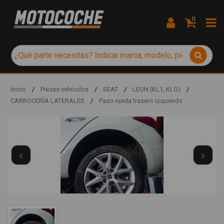
0
Inicio
/
Piezas vehículos
/
SEAT
/
LEON (KL1, KLG)
/
CARROCERÍA LATERALES
/
Paso rueda trasero izquierdo
‹
›