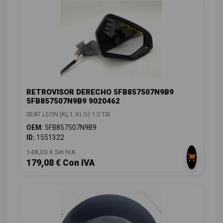
RETROVISOR DERECHO 5FB857507N9B9
5FB857507N9B9 9020462
SEAT LEON (KL1, KLG) 1.0 TSI
OEM:
5FB857507N9B9
ID:
1551322
148,00 € Sin IVA
179,08 € Con IVA