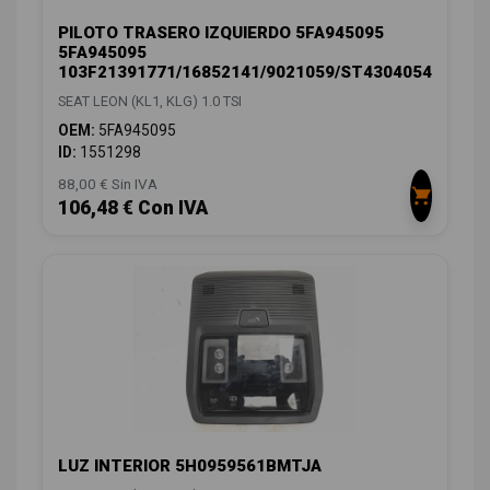
PILOTO TRASERO IZQUIERDO 5FA945095
5FA945095
103F21391771/16852141/9021059/ST4304054
SEAT LEON (KL1, KLG) 1.0 TSI
OEM:
5FA945095
ID:
1551298
88,00 € Sin IVA
106,48 € Con IVA
LUZ INTERIOR 5H0959561BMTJA