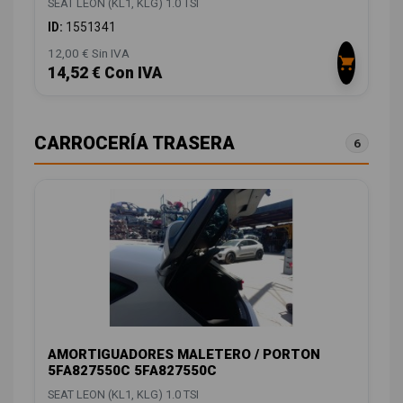
SEAT LEON (KL1, KLG) 1.0 TSI
ID:
1551341
12,00 € Sin IVA
14,52 € Con IVA
CARROCERÍA TRASERA
6
AMORTIGUADORES MALETERO / PORTON
5FA827550C 5FA827550C
SEAT LEON (KL1, KLG) 1.0 TSI