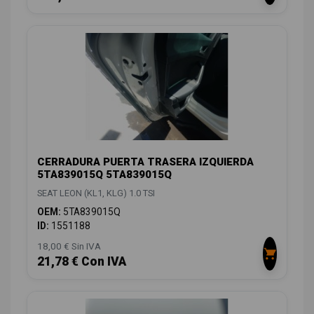
CERRADURA PUERTA TRASERA IZQUIERDA
5TA839015Q 5TA839015Q
SEAT LEON (KL1, KLG) 1.0 TSI
OEM:
5TA839015Q
ID:
1551188
18,00 € Sin IVA
21,78 € Con IVA