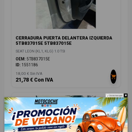
CERRADURA PUERTA DELANTERA IZQUIERDA
5TB837015E 5TB837015E
SEAT LEON (KL1, KLG) 1.0 TSI
OEM:
5TB837015E
ID:
1551186
18,00 € Sin IVA
21,78 € Con IVA
Do not show again.