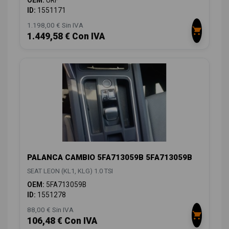
OEM:
URF
ID:
1551171
1.198,00 € Sin IVA
1.449,58 € Con IVA
PALANCA CAMBIO 5FA713059B 5FA713059B
SEAT LEON (KL1, KLG) 1.0 TSI
OEM:
5FA713059B
ID:
1551278
88,00 € Sin IVA
106,48 € Con IVA