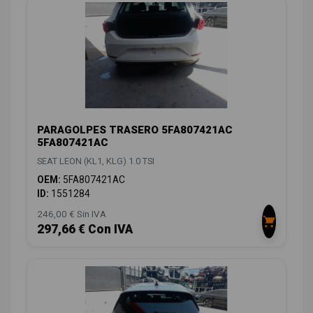
PARAGOLPES TRASERO 5FA807421AC
5FA807421AC
SEAT LEON (KL1, KLG) 1.0 TSI
OEM:
5FA807421AC
ID:
1551284
246,00 € Sin IVA
297,66 € Con IVA