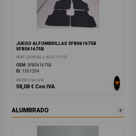
JUEGO ALFOMBRILLAS 5FB061675B
5FB061675B
SEAT LEON (KL1, KLG) 1.0 TSI
OEM:
5FB061675B
ID:
1551234
48,00 € Sin IVA
58,08 € Con IVA
ALUMBRADO
4