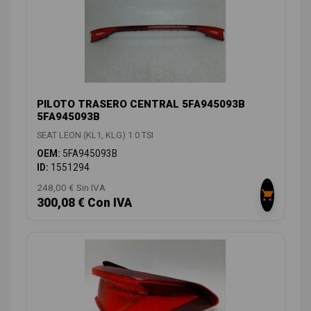
PILOTO TRASERO CENTRAL 5FA945093B
5FA945093B
SEAT LEON (KL1, KLG) 1.0 TSI
OEM:
5FA945093B
ID:
1551294
248,00 € Sin IVA
300,08 € Con IVA