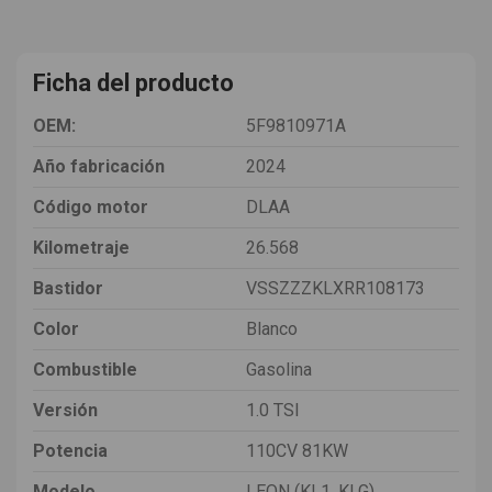
Ficha del producto
OEM:
5F9810971A
Año fabricación
2024
Código motor
DLAA
Kilometraje
26.568
Bastidor
VSSZZZKLXRR108173
Color
Blanco
Combustible
Gasolina
Versión
1.0 TSI
Potencia
110CV 81KW
Modelo
LEON (KL1, KLG)