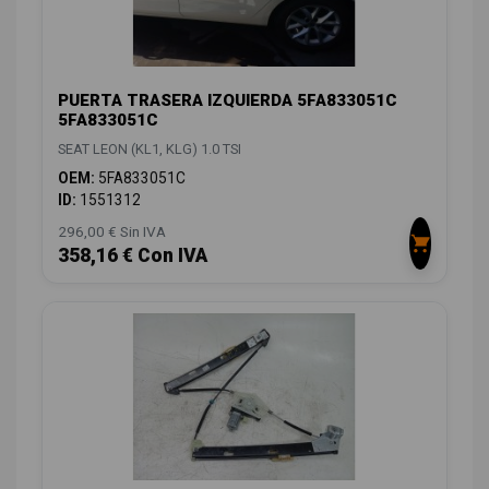
PUERTA TRASERA IZQUIERDA 5FA833051C
5FA833051C
SEAT LEON (KL1, KLG) 1.0 TSI
OEM:
5FA833051C
ID:
1551312
296,00 € Sin IVA
358,16 € Con IVA