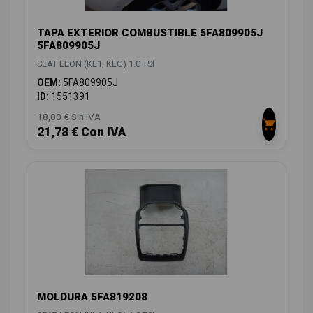
TAPA EXTERIOR COMBUSTIBLE 5FA809905J
5FA809905J
SEAT LEON (KL1, KLG) 1.0 TSI
OEM:
5FA809905J
ID:
1551391
18,00 € Sin IVA
21,78 € Con IVA
MOLDURA 5FA819208