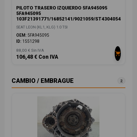
PILOTO TRASERO IZQUIERDO 5FA945095
5FA945095
103F21391771/16852141/9021059/ST4304054
SEAT LEON (KL1, KLG) 1.0 TSI
OEM:
5FA945095
ID:
1551298
88,00 € Sin IVA
106,48 € Con IVA
CAMBIO / EMBRAGUE
2