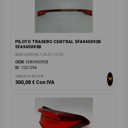
PILOTO TRASERO CENTRAL 5FA945093B
5FA945093B
SEAT LEON (KL1, KLG) 1.0 TSI
OEM:
5FA945093B
ID:
1551294
248,00 € Sin IVA
300,08 € Con IVA