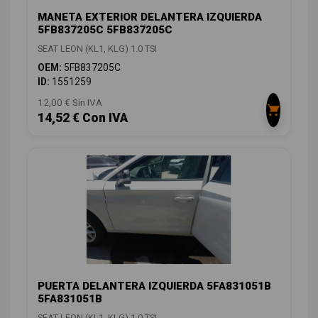
MANETA EXTERIOR DELANTERA IZQUIERDA
5FB837205C 5FB837205C
SEAT LEON (KL1, KLG) 1.0 TSI
OEM:
5FB837205C
ID:
1551259
12,00 € Sin IVA
14,52 € Con IVA
PUERTA DELANTERA IZQUIERDA 5FA831051B
5FA831051B
SEAT LEON (KL1, KLG) 1.0 TSI