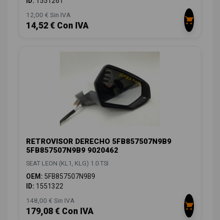
ID:
1551261
12,00 € Sin IVA
14,52 € Con IVA
RETROVISOR DERECHO 5FB857507N9B9
5FB857507N9B9 9020462
SEAT LEON (KL1, KLG) 1.0 TSI
OEM:
5FB857507N9B9
ID:
1551322
148,00 € Sin IVA
179,08 € Con IVA