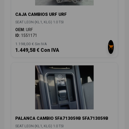
CAJA CAMBIOS URF URF
SEAT LEON (KL1, KLG) 1.0 TSI
OEM:
URF
ID:
1551171
1.198,00 € Sin IVA
1.449,58 € Con IVA
PALANCA CAMBIO 5FA713059B 5FA713059B
SEAT LEON (KL1, KLG) 1.0 TSI