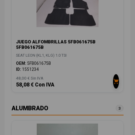
JUEGO ALFOMBRILLAS 5FB061675B
5FB061675B
SEAT LEON (KL1, KLG) 1.0 TSI
OEM:
5FB061675B
ID:
1551234
48,00 € Sin IVA
58,08 € Con IVA
ALUMBRADO
3