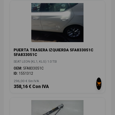
PUERTA TRASERA IZQUIERDA 5FA833051C
5FA833051C
SEAT LEON (KL1, KLG) 1.0 TSI
OEM:
5FA833051C
ID:
1551312
296,00 € Sin IVA
358,16 € Con IVA