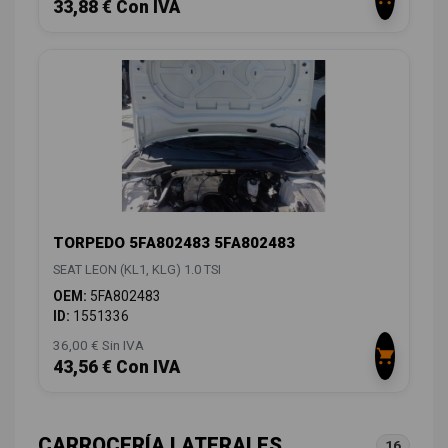
33,88 € Con IVA
TORPEDO 5FA802483 5FA802483
SEAT LEON (KL1, KLG) 1.0 TSI
OEM:
5FA802483
ID:
1551336
36,00 € Sin IVA
43,56 € Con IVA
CARROCERÍA LATERALES
16