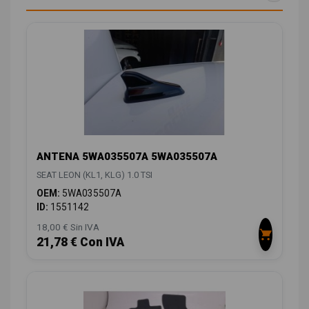
ANTENA 5WA035507A 5WA035507A
SEAT LEON (KL1, KLG) 1.0 TSI
OEM:
5WA035507A
ID:
1551142
18,00 € Sin IVA
21,78 € Con IVA