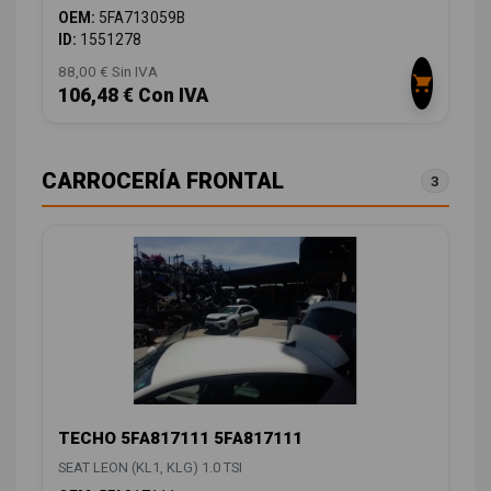
OEM:
5FA713059B
ID:
1551278
88,00 € Sin IVA
106,48 € Con IVA
CARROCERÍA FRONTAL
3
TECHO 5FA817111 5FA817111
SEAT LEON (KL1, KLG) 1.0 TSI