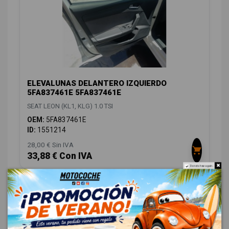
ELEVALUNAS DELANTERO IZQUIERDO
5FA837461E 5FA837461E
SEAT LEON (KL1, KLG) 1.0 TSI
OEM:
5FA837461E
ID:
1551214
28,00 € Sin IVA
33,88 € Con IVA
Do not show again.