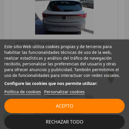
PORTON TRASERO 5FA827023 5FA827023
Este sitio Web utiliza cookies propias y de terceros para
SEAT LEON (KL1, KLG) 1.0 TSI
habilitar las funcionalidades técnicas de uso de la web,
realizar estadísticas y análisis del tráfico de navegación
OEM:
5FA827023
recibido, personalizar las preferencias del usuario y otras
ID:
1551302
para ofrecer anuncios y publicidad. También permitimos el
396,00 € Sin IVA
uso de funcionalidades para interactuar con redes sociales.
479,16 € Con IVA
Configure las cookies que nos permite utilizar:
Política de cookies
Personalizar cookies
ACEPTO
RECHAZAR TODO