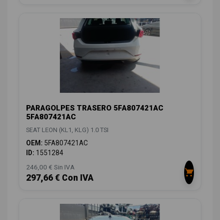
PARAGOLPES TRASERO 5FA807421AC
5FA807421AC
SEAT LEON (KL1, KLG) 1.0 TSI
OEM:
5FA807421AC
ID:
1551284
246,00 € Sin IVA
297,66 € Con IVA