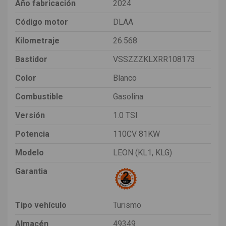
Año fabricación
2024
Código motor
DLAA
Kilometraje
26.568
Bastidor
VSSZZZKLXRR108173
Color
Blanco
Combustible
Gasolina
Versión
1.0 TSI
Potencia
110CV 81KW
Modelo
LEON (KL1, KLG)
Garantia
Tipo vehículo
Turismo
Almacén
49349