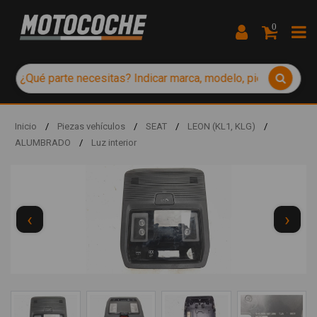
0
Inicio
/
Piezas vehículos
/
SEAT
/
LEON (KL1, KLG)
/
ALUMBRADO
/
Luz interior
‹
›