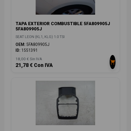
TAPA EXTERIOR COMBUSTIBLE 5FA809905J
5FA809905J
SEAT LEON (KL1, KLG) 1.0 TSI
OEM:
5FA809905J
ID:
1551391
18,00 € Sin IVA
21,78 € Con IVA