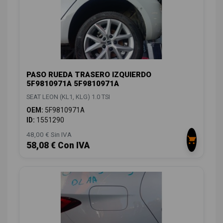
PASO RUEDA TRASERO IZQUIERDO
5F9810971A 5F9810971A
SEAT LEON (KL1, KLG) 1.0 TSI
OEM:
5F9810971A
ID:
1551290
48,00 € Sin IVA
58,08 € Con IVA