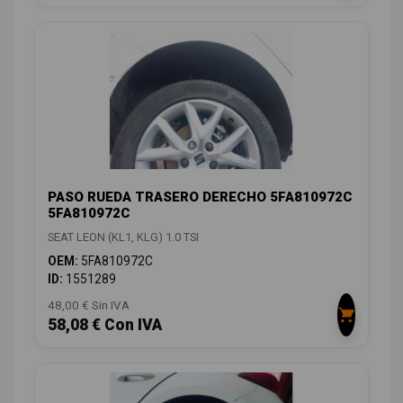
PASO RUEDA TRASERO DERECHO 5FA810972C
5FA810972C
SEAT LEON (KL1, KLG) 1.0 TSI
OEM:
5FA810972C
ID:
1551289
48,00 € Sin IVA
58,08 € Con IVA