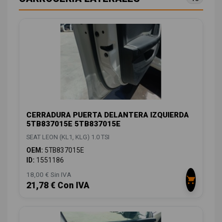
CERRADURA PUERTA DELANTERA IZQUIERDA
5TB837015E 5TB837015E
SEAT LEON (KL1, KLG) 1.0 TSI
OEM:
5TB837015E
ID:
1551186
18,00 € Sin IVA
21,78 € Con IVA