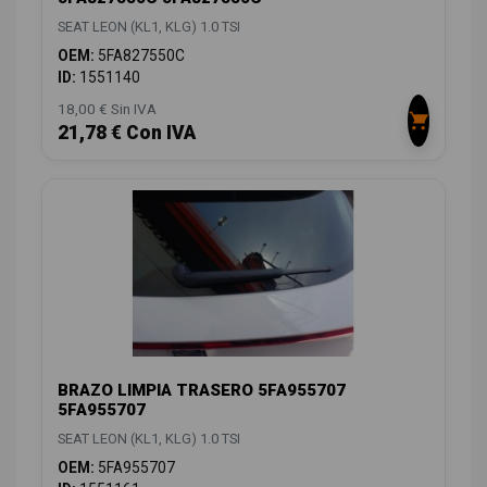
SEAT LEON (KL1, KLG) 1.0 TSI
OEM:
5FA827550C
ID:
1551140
18,00 € Sin IVA
21,78 € Con IVA
BRAZO LIMPIA TRASERO 5FA955707
5FA955707
SEAT LEON (KL1, KLG) 1.0 TSI
OEM:
5FA955707