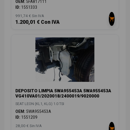
OEM:
5FA817111
ID:
1551333
991,74 € Sin IVA
1.200,01 € Con IVA
DEPOSITO LIMPIA 5WA955453A 5WA955453A
VG410VA01/2020018/2400019/9020000
SEAT LEON (KL1, KLG) 1.0 TSI
OEM:
5WA955453A
ID:
1551209
28,00 € Sin IVA