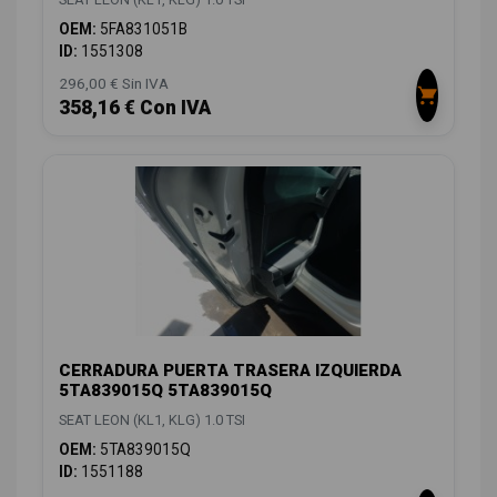
OEM:
5FA831051B
ID:
1551308
296,00 € Sin IVA
358,16 € Con IVA
CERRADURA PUERTA TRASERA IZQUIERDA
5TA839015Q 5TA839015Q
SEAT LEON (KL1, KLG) 1.0 TSI
OEM:
5TA839015Q
ID:
1551188