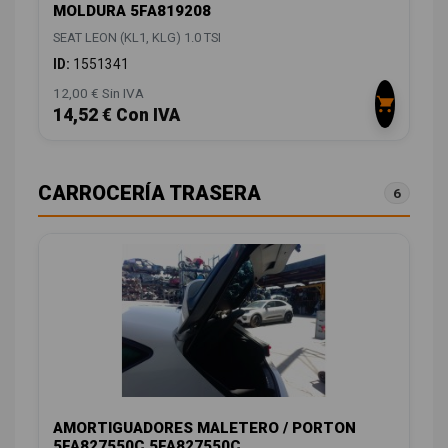
MOLDURA 5FA819208
SEAT LEON (KL1, KLG) 1.0 TSI
ID:
1551341
12,00 € Sin IVA
14,52 € Con IVA
CARROCERÍA TRASERA
6
AMORTIGUADORES MALETERO / PORTON
5FA827550C 5FA827550C