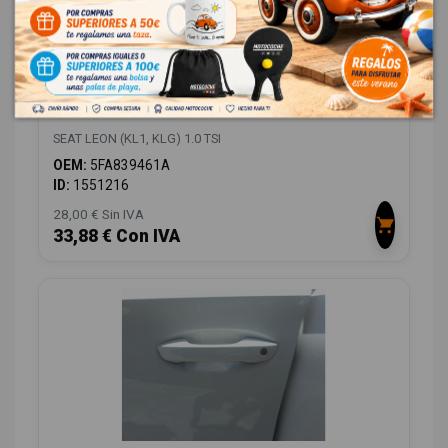
ELEVALUNAS TRASERO IZQUIERDO
5FA839461A 5FA839461A
SEAT LEON (KL1, KLG) 1.0 TSI
OEM:
5FA839461A
ID:
1551216
28,00 € Sin IVA
33,88 € Con IVA