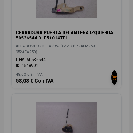
CERRADURA PUERTA DELANTERA IZQUIERDA
50536544 DLF510147FI
ALFA ROMEO GIULIA (952_) 2.2 D (952AEM250,
952AEA250)
OEM:
50536544
ID:
1548901
48,00 € Sin IVA
58,08 € Con IVA