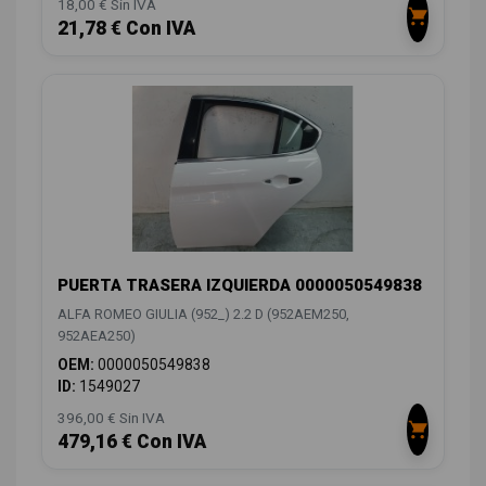
18,00 € Sin IVA
21,78 € Con IVA
PUERTA TRASERA IZQUIERDA 0000050549838
ALFA ROMEO GIULIA (952_) 2.2 D (952AEM250,
952AEA250)
OEM:
0000050549838
ID:
1549027
396,00 € Sin IVA
479,16 € Con IVA