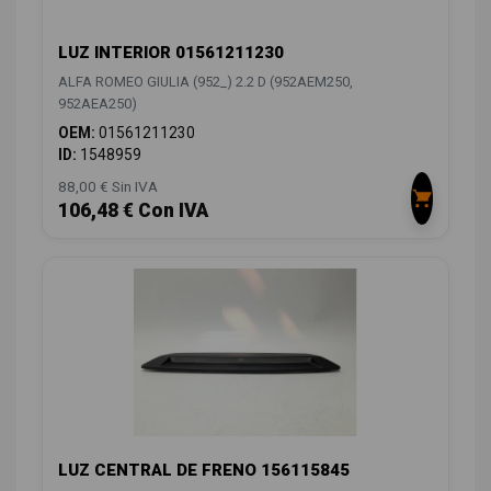
LUZ INTERIOR 01561211230
ALFA ROMEO GIULIA (952_) 2.2 D (952AEM250,
952AEA250)
OEM:
01561211230
ID:
1548959
88,00 € Sin IVA
106,48 € Con IVA
LUZ CENTRAL DE FRENO 156115845