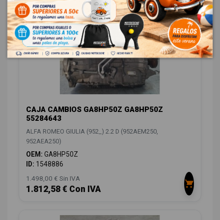
CAJA CAMBIOS GA8HP50Z GA8HP50Z
55284643
ALFA ROMEO GIULIA (952_) 2.2 D (952AEM250,
952AEA250)
OEM:
GA8HP50Z
ID:
1548886
1.498,00 € Sin IVA
1.812,58 € Con IVA