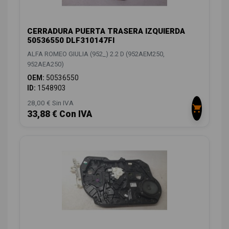
CERRADURA PUERTA TRASERA IZQUIERDA
50536550 DLF310147FI
ALFA ROMEO GIULIA (952_) 2.2 D (952AEM250,
952AEA250)
OEM:
50536550
ID:
1548903
28,00 € Sin IVA
33,88 € Con IVA