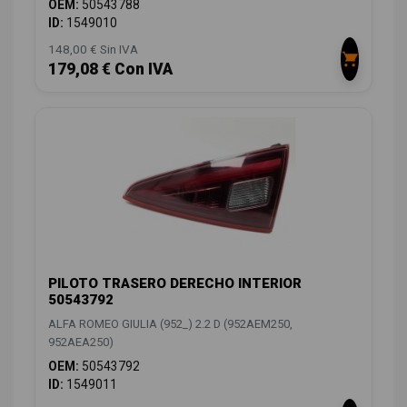
OEM:
50543788
ID:
1549010
148,00 € Sin IVA
179,08 € Con IVA
PILOTO TRASERO DERECHO INTERIOR
50543792
ALFA ROMEO GIULIA (952_) 2.2 D (952AEM250,
952AEA250)
OEM:
50543792
ID:
1549011