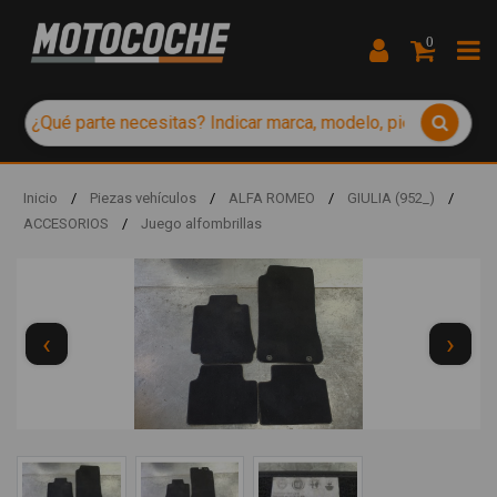
0
Inicio
/
Piezas vehículos
/
ALFA ROMEO
/
GIULIA (952_)
/
ACCESORIOS
/
Juego alfombrillas
‹
›