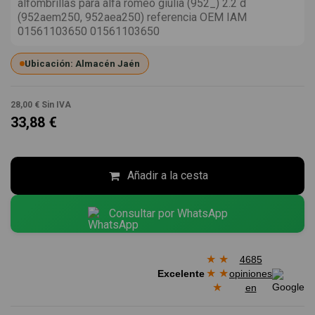
alfombrillas para alfa romeo giulia (952_) 2.2 d
(952aem250, 952aea250) referencia OEM IAM
01561103650 01561103650
Ubicación: Almacén Jaén
28,00 €
Sin IVA
33,88 €
Añadir a la cesta
Consultar por WhatsApp
★
★
4685
★
★
Excelente
opiniones
★
en