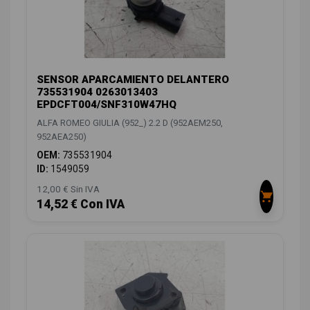
SENSOR APARCAMIENTO DELANTERO
735531904 0263013403
EPDCFT004/SNF310W47HQ
ALFA ROMEO GIULIA (952_) 2.2 D (952AEM250,
952AEA250)
OEM:
735531904
ID:
1549059
12,00 € Sin IVA
14,52 € Con IVA