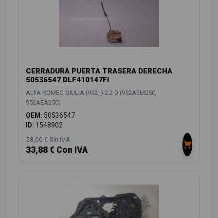
CERRADURA PUERTA TRASERA DERECHA
50536547 DLF410147FI
ALFA ROMEO GIULIA (952_) 2.2 D (952AEM250,
952AEA250)
OEM:
50536547
ID:
1548902
28,00 € Sin IVA
33,88 € Con IVA