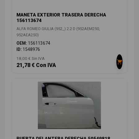
MANETA EXTERIOR TRASERA DERECHA
156113674
ALFA ROMEO GIULIA (952_) 2.2 D (952AEM250,
952AEA250)
OEM:
156113674
ID:
1548976
18,00 € Sin IVA
21,78 € Con IVA
PUERTA DELANTERA DERECHA 50549818