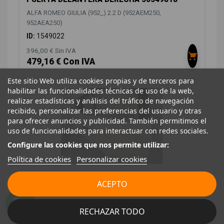
ALFA ROMEO GIULIA (952_) 2.2 D (952AEM250,
952AEA250)
ID:
1549022
396,00 € Sin IVA
479,16 € Con IVA
Este sitio Web utiliza cookies propias y de terceros para
habilitar las funcionalidades técnicas de uso de la web,
realizar estadísticas y análisis del tráfico de navegación
recibido, personalizar las preferencias del usuario y otras
para ofrecer anuncios y publicidad. También permitimos el
uso de funcionalidades para interactuar con redes sociales.
Configure las cookies que nos permite utilizar:
Política de cookies
Personalizar cookies
PUERTA TRASERA DERECHA 50549830
ACEPTO
50549830
ALFA ROMEO GIULIA (952_) 2.2 D (952AEM250,
RECHAZAR TODO
952AEA250)