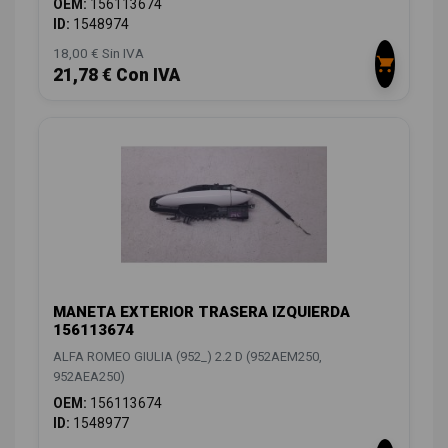
OEM:
156113674
ID:
1548974
18,00 € Sin IVA
21,78 € Con IVA
MANETA EXTERIOR TRASERA IZQUIERDA
156113674
ALFA ROMEO GIULIA (952_) 2.2 D (952AEM250,
952AEA250)
OEM:
156113674
ID:
1548977