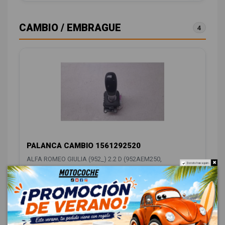
CAMBIO / EMBRAGUE
4
PALANCA CAMBIO 1561292520
ALFA ROMEO GIULIA (952_) 2.2 D (952AEM250,
Do not show again.
952AEA250)
OEM:
1561292520
ID:
1548993
88,00 € Sin IVA
106,48 € Con IVA