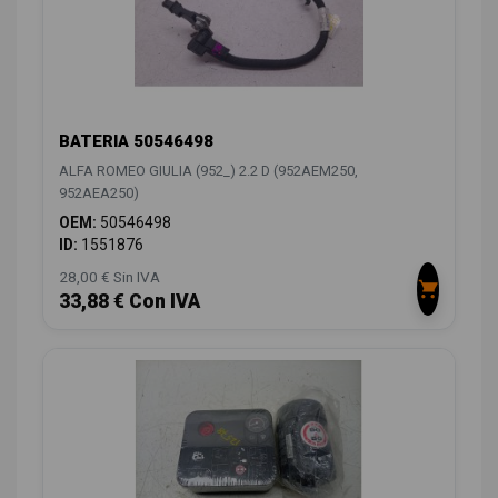
BATERIA 50546498
ALFA ROMEO GIULIA (952_) 2.2 D (952AEM250,
952AEA250)
OEM:
50546498
ID:
1551876
28,00 € Sin IVA
33,88 € Con IVA