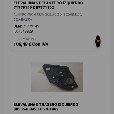
ELEVALUNAS DELANTERO IZQUIERDO
71779149 C57771102
ALFA ROMEO GIULIA (952_) 2.2 D (952AEM250,
952AEA250)
OEM:
71779149
ID:
1548929
88,00 € Sin IVA
106,48 € Con IVA
ELEVALUNAS TRASERO IZQUIERDO
00505468490 C5781902