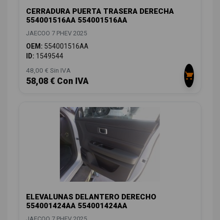
CERRADURA PUERTA TRASERA DERECHA
554001516AA 554001516AA
JAECOO 7 PHEV 2025
OEM:
554001516AA
ID:
1549544
48,00 € Sin IVA
58,08 € Con IVA
ELEVALUNAS DELANTERO DERECHO
554001424AA 554001424AA
JAECOO 7 PHEV 2025