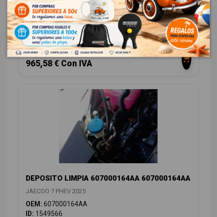
603000367AA
JAECOO 7 PHEV 2025
OEM:
603000367AA
ID:
1549691
798,00 € Sin IVA
965,58 € Con IVA
DEPOSITO LIMPIA 607000164AA 607000164AA
JAECOO 7 PHEV 2025
OEM:
607000164AA
ID:
1549566