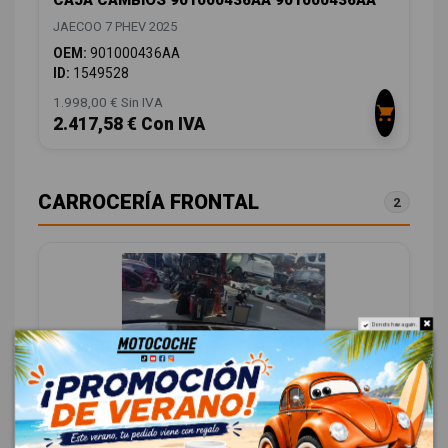
CAJA CAMBIOS 901000436AA 901000436AA
JAECOO 7 PHEV 2025
OEM:
901000436AA
ID:
1549528
1.998,00 € Sin IVA
2.417,58 € Con IVA
CARROCERÍA FRONTAL
2
Do not show again.
TECHO ELECTRICO 603000367AA