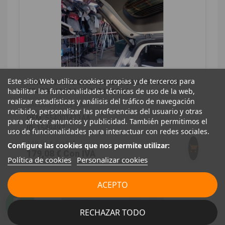
Este sitio Web utiliza cookies propias y de terceros para
AMORTIGUADORES MALETERO / PORTON
habilitar las funcionalidades técnicas de uso de la web,
554001413AA 554001413AA
realizar estadísticas y análisis del tráfico de navegación
JAECOO 7 PHEV 2025
recibido, personalizar las preferencias del usuario y otras
OEM:
554001413AA
para ofrecer anuncios y publicidad. También permitimos el
ID:
1549497
uso de funcionalidades para interactuar con redes sociales.
148,00 € Sin IVA
Configure las cookies que nos permite utilizar:
179,08 € Con IVA
Política de cookies
Personalizar cookies
ACEPTO
RECHAZAR TODO