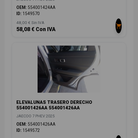
OEM:
554001424AA
ID:
1549570
48,00 € Sin IVA
58,08 € Con IVA
ELEVALUNAS TRASERO DERECHO
554001426AA 554001426AA
JAECOO 7 PHEV 2025
OEM:
554001426AA
ID:
1549572