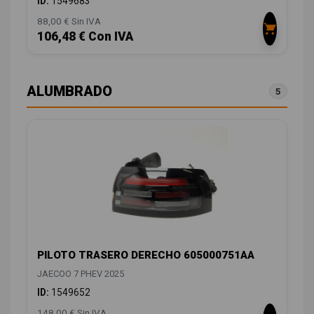
ID:
1549683
88,00 € Sin IVA
106,48 € Con IVA
ALUMBRADO
5
PILOTO TRASERO DERECHO 605000751AA
JAECOO 7 PHEV 2025
ID:
1549652
148,00 € Sin IVA