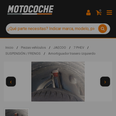
0
Inicio
/
Piezas vehículos
/
JAECOO
/
7 PHEV
/
SUSPENSIÓN / FRENOS
/
Amortiguador trasero izquierdo
‹
›