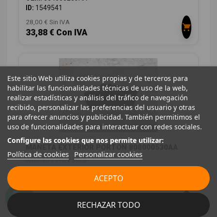
ID:
1549541
28,00 € Sin IVA
33,88 € Con IVA
Este sitio Web utiliza cookies propias y de terceros para
habilitar las funcionalidades técnicas de uso de la web,
realizar estadísticas y análisis del tráfico de navegación
recibido, personalizar las preferencias del usuario y otras
para ofrecer anuncios y publicidad. También permitimos el
uso de funcionalidades para interactuar con redes sociales.
Configure las cookies que nos permite utilizar:
MANETA EXTERIOR PORTON 808000530AA
Política de cookies
Personalizar cookies
JAECOO 7 PHEV 2025
OEM:
808000530AA
ACEPTO
ID:
1549617
12,00 € Sin IVA
RECHAZAR TODO
14,52 € Con IVA