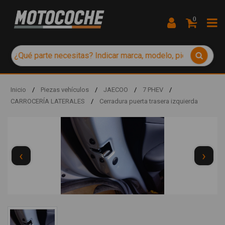
0
Inicio
/
Piezas vehículos
/
JAECOO
/
7 PHEV
/
CARROCERÍA LATERALES
/
Cerradura puerta trasera izquierda
‹
›