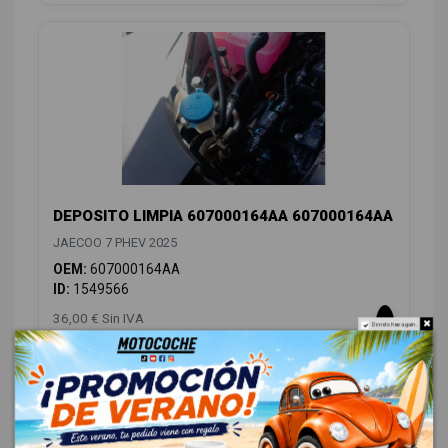
DEPOSITO LIMPIA 607000164AA 607000164AA
JAECOO 7 PHEV 2025
OEM:
607000164AA
ID:
1549566
36,00 € Sin IVA
Do not show again.
43,56 € Con IVA
CARROCERÍA LATERALES
15