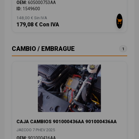
OEM:
605000753AA
ID:
1549600
148,00 € Sin IVA
179,08 € Con IVA
CAMBIO / EMBRAGUE
1
CAJA CAMBIOS 901000436AA 901000436AA
JAECOO 7 PHEV 2025
OEM:
901000436AA