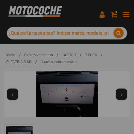
0
Inicio
/
Piezas vehículos
/
JAECOO
/
7 PHEV
/
ELECTRICIDAD
/
Cuadro instrumentos
‹
›