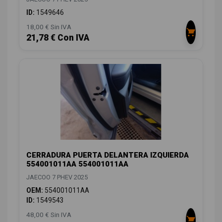
ID:
1549646
18,00 € Sin IVA
21,78 € Con IVA
CERRADURA PUERTA DELANTERA IZQUIERDA
554001011AA 554001011AA
JAECOO 7 PHEV 2025
OEM:
554001011AA
ID:
1549543
48,00 € Sin IVA