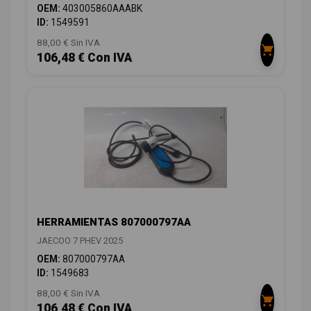
OEM:
403005860AAABK
ID:
1549591
88,00 € Sin IVA
106,48 € Con IVA
HERRAMIENTAS 807000797AA
JAECOO 7 PHEV 2025
OEM:
807000797AA
ID:
1549683
88,00 € Sin IVA
106,48 € Con IVA