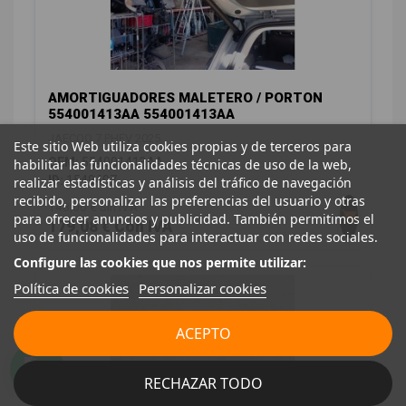
AMORTIGUADORES MALETERO / PORTON
554001413AA 554001413AA
JAECOO 7 PHEV 2025
Este sitio Web utiliza cookies propias y de terceros para
OEM:
554001413AA
habilitar las funcionalidades técnicas de uso de la web,
ID:
1549497
realizar estadísticas y análisis del tráfico de navegación
recibido, personalizar las preferencias del usuario y otras
148,00 € Sin IVA
para ofrecer anuncios y publicidad. También permitimos el
179,08 € Con IVA
uso de funcionalidades para interactuar con redes sociales.
Configure las cookies que nos permite utilizar:
Política de cookies
Personalizar cookies
ACEPTO
RECHAZAR TODO