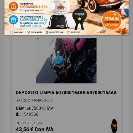
OEM:
603000367AA
ID:
1549691
798,00 € Sin IVA
965,58 € Con IVA
DEPOSITO LIMPIA 607000164AA 607000164AA
JAECOO 7 PHEV 2025
OEM:
607000164AA
ID:
1549566
36,00 € Sin IVA
43,56 € Con IVA