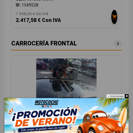
ID:
1549528
1.998,00 € Sin IVA
2.417,58 € Con IVA
CARROCERÍA FRONTAL
2
Do not show again.
TECHO ELECTRICO 603000367AA
603000367AA
JAECOO 7 PHEV 2025