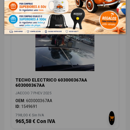
CARROCERÍA FRONTAL
2
TECHO ELECTRICO 603000367AA
603000367AA
JAECOO 7 PHEV 2025
OEM:
603000367AA
ID:
1549691
798,00 € Sin IVA
965,58 € Con IVA