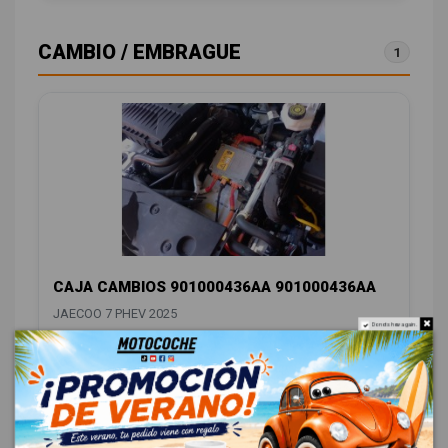
CAMBIO / EMBRAGUE
1
CAJA CAMBIOS 901000436AA 901000436AA
JAECOO 7 PHEV 2025
Do not show again.
OEM:
901000436AA
ID:
1549528
1.998,00 € Sin IVA
2.417,58 € Con IVA