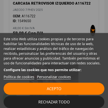
CARCASA RETROVISOR IZQUIERDO A116722
JAECOO 7 PHEV 2025
OEM:
A116722
ID:
1549650
48,00 € Sin IVA
58,08 € Con IVA
Este sitio Web utiliza cookies propias y de terceros para
habilitar las funcionalidades técnicas de uso de la web,
realizar estadísticas y análisis del tráfico de navegación
CARROCERÍA TRASERA
6
recibido, personalizar las preferencias del usuario y otras
para ofrecer anuncios y publicidad. También permitimos el
uso de funcionalidades para interactuar con redes sociales.
Configure las cookies que nos permite utilizar:
Política de cookies
Personalizar cookies
ACEPTO
RECHAZAR TODO