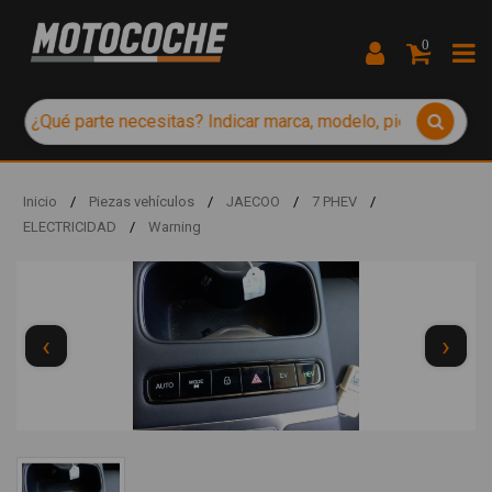
0
Inicio
/
Piezas vehículos
/
JAECOO
/
7 PHEV
/
ELECTRICIDAD
/
Warning
‹
›