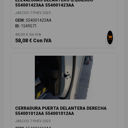
554001423AA 554001423AA
JAECOO 7 PHEV 2025
OEM:
554001423AA
ID:
1549571
48,00 € Sin IVA
58,08 € Con IVA
CERRADURA PUERTA DELANTERA DERECHA
554001012AA 554001012AA
JAECOO 7 PHEV 2025