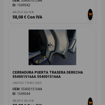
OEM:
554001012AA
ID:
1549542
48,00 € Sin IVA
58,08 € Con IVA
CERRADURA PUERTA TRASERA DERECHA
554001516AA 554001516AA
JAECOO 7 PHEV 2025
OEM:
554001516AA
ID:
1549544
48,00 € Sin IVA