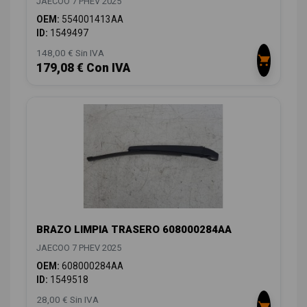
JAECOO 7 PHEV 2025
OEM:
554001413AA
ID:
1549497
148,00 € Sin IVA
179,08 € Con IVA
BRAZO LIMPIA TRASERO 608000284AA
JAECOO 7 PHEV 2025
OEM:
608000284AA
ID:
1549518
28,00 € Sin IVA