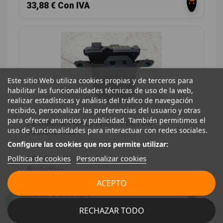
33,88 € Con IVA
Este sitio Web utiliza cookies propias y de terceros para
habilitar las funcionalidades técnicas de uso de la web,
realizar estadísticas y análisis del tráfico de navegación
recibido, personalizar las preferencias del usuario y otras
para ofrecer anuncios y publicidad. También permitimos el
CERRADURA MALETERO / PORTON
uso de funcionalidades para interactuar con redes sociales.
554000283AA
Configure las cookies que nos permite utilizar:
JAECOO 7 PHEV 2025
Política de cookies
Personalizar cookies
OEM:
554000283AA
ID:
1549541
ACEPTO
28,00 € Sin IVA
33,88 € Con IVA
RECHAZAR TODO