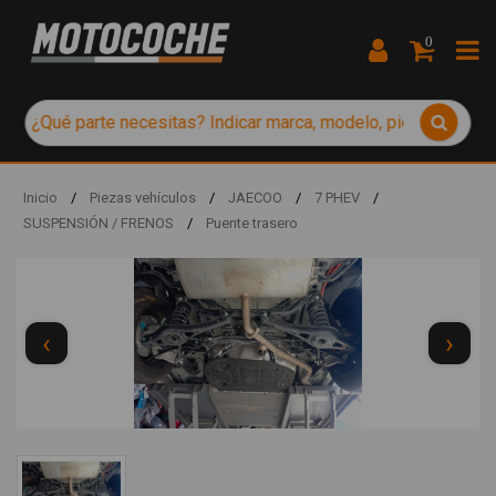
0
Inicio
/
Piezas vehículos
/
JAECOO
/
7 PHEV
/
SUSPENSIÓN / FRENOS
/
Puente trasero
‹
›