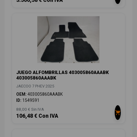
3.506,58 € Con IVA
JUEGO ALFOMBRILLAS 403005860AAABK
403005860AAABK
JAECOO 7 PHEV 2025
OEM:
403005860AAABK
ID:
1549591
88,00 € Sin IVA
106,48 € Con IVA