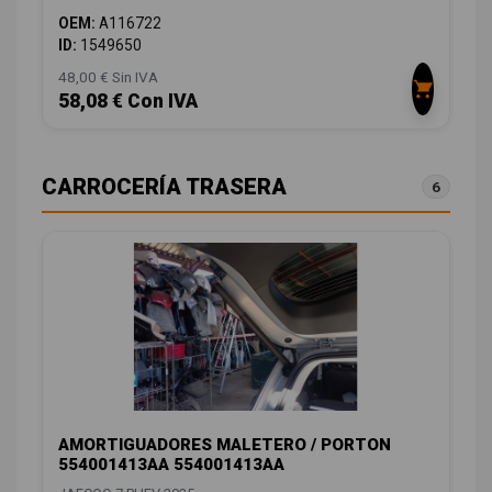
OEM:
A116722
ID:
1549650
48,00 € Sin IVA
58,08 € Con IVA
CARROCERÍA TRASERA
6
AMORTIGUADORES MALETERO / PORTON
554001413AA 554001413AA