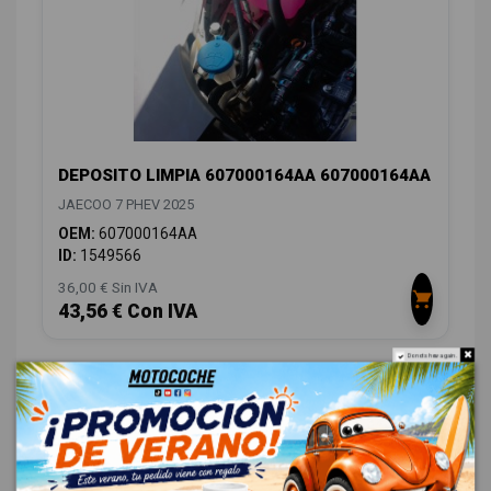
DEPOSITO LIMPIA 607000164AA 607000164AA
JAECOO 7 PHEV 2025
OEM:
607000164AA
ID:
1549566
36,00 € Sin IVA
43,56 € Con IVA
Do not show again.
CARROCERÍA LATERALES
16