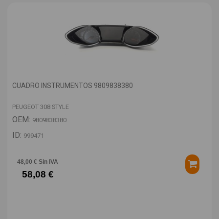
CUADRO INSTRUMENTOS 9809838380
PEUGEOT 308 STYLE
OEM:
9809838380
ID:
999471
48,00 € Sin IVA
58,08 €