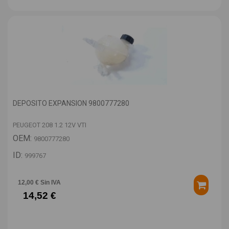
DEPOSITO EXPANSION 9800777280
PEUGEOT 208 1.2 12V VTI
OEM:
9800777280
ID:
999767
12,00 € Sin IVA
14,52 €