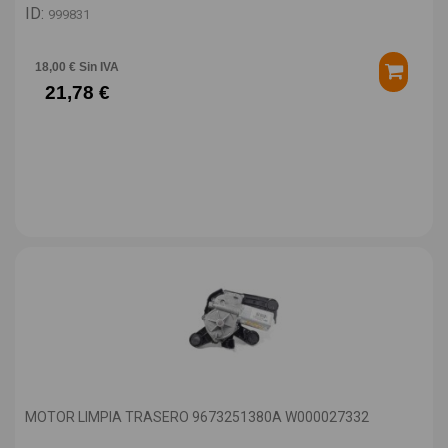
ID:
999831
18,00 € Sin IVA
21,78 €
MOTOR LIMPIA TRASERO 9673251380A W000027332