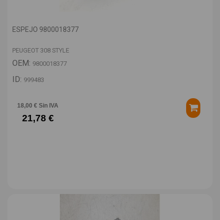
ESPEJO 9800018377
PEUGEOT 308 STYLE
OEM:
9800018377
ID:
999483
18,00 € Sin IVA
21,78 €