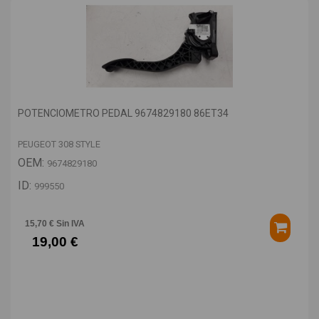
POTENCIOMETRO PEDAL 9674829180 86ET34
PEUGEOT 308 STYLE
OEM:
9674829180
ID:
999550
15,70 € Sin IVA
19,00 €