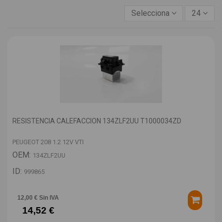
Selecciona
24
RESISTENCIA CALEFACCION 134ZLF2UU T1000034ZD
PEUGEOT 208 1.2 12V VTI
OEM:
134ZLF2UU
ID:
999865
12,00 € Sin IVA
14,52 €