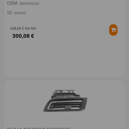
OEM:
9800390280
ID:
999490
248,00 € Sin IVA
300,08 €