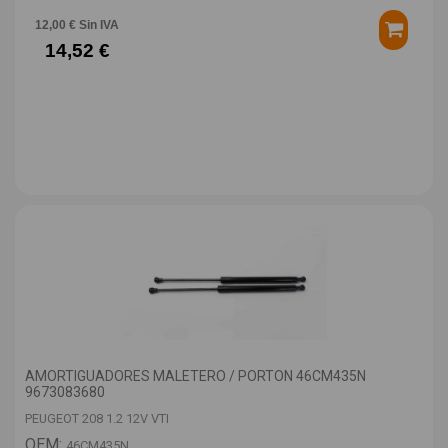
12,00 € Sin IVA
14,52 €
AMORTIGUADORES MALETERO / PORTON 46CM435N
9673083680
PEUGEOT 208 1.2 12V VTI
OEM:
46CM435N