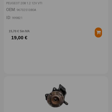
PEUGEOT 208 1.2 12V VTI
OEM:
9673251380A
ID:
999821
15,70 € Sin IVA
19,00 €