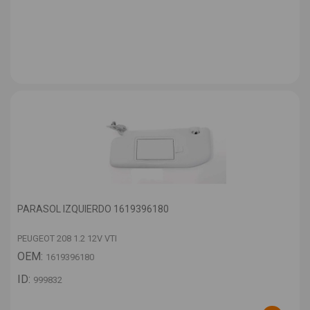
PARASOL IZQUIERDO 1619396180
PEUGEOT 208 1.2 12V VTI
OEM:
1619396180
ID:
999832