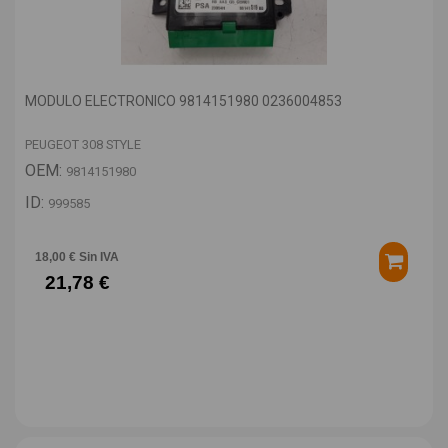
MODULO ELECTRONICO 9814151980 0236004853
PEUGEOT 308 STYLE
OEM:
9814151980
ID:
999585
18,00 € Sin IVA
21,78 €