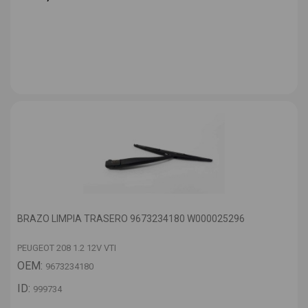
BRAZO LIMPIA TRASERO 9673234180 W000025296
PEUGEOT 208 1.2 12V VTI
OEM:
9673234180
ID:
999734