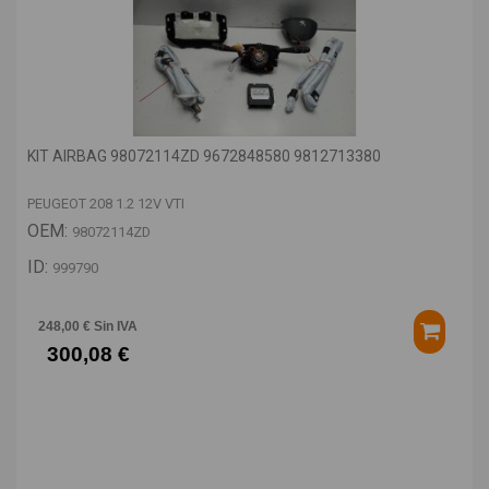
KIT AIRBAG 98072114ZD 9672848580 9812713380
PEUGEOT 208 1.2 12V VTI
OEM:
98072114ZD
ID:
999790
248,00 € Sin IVA
300,08 €