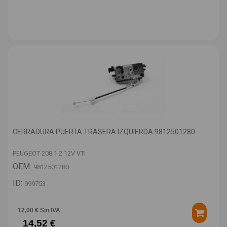
CERRADURA PUERTA TRASERA IZQUIERDA 9812501280
PEUGEOT 208 1.2 12V VTI
OEM:
9812501280
ID:
999753
12,00 € Sin IVA
14,52 €