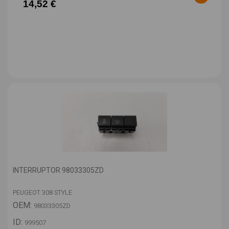
14,52 €
INTERRUPTOR 98033305ZD
PEUGEOT 308 STYLE
OEM:
98033305ZD
ID:
999507