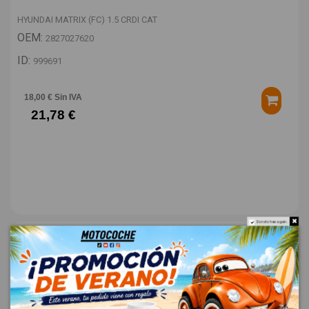
HYUNDAI MATRIX (FC) 1.5 CRDI CAT
OEM:
2827027620
ID:
999691
18,00 € Sin IVA
21,78 €
Do not show again.