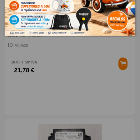
TAPA EXTERIOR COMBUSTIBLE 9677268980
PEUGEOT 308 STYLE
OEM:
9677268980
ID:
999603
18,00 € Sin IVA
21,78 €