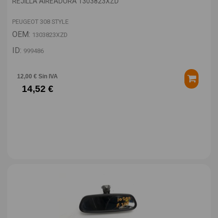
REJILLA AIREADORA 1303823XZD
PEUGEOT 308 STYLE
OEM:
1303823XZD
ID:
999486
12,00 € Sin IVA
14,52 €