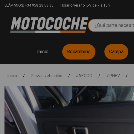
LLÁMANOS: +34 958 28 58 88
Horario verano: L-V de 7 a 15h
Inicio
Recambios
Campa
Inicio
/
Piezas vehículos
/
JAECOO
/
7 PHEV
/