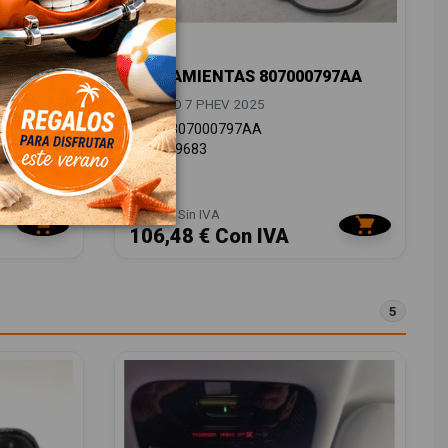
HERRAMIENTAS 807000797AA
JAECOO 7 PHEV 2025
OEM:
807000797AA
ID:
1549683
88,00 € Sin IVA
106,48 € Con IVA
5