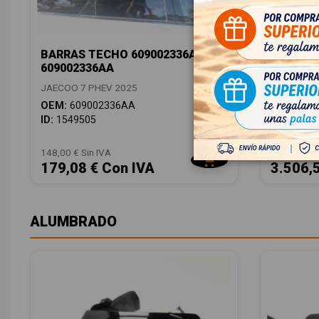
BARRAS TECHO 609002336AA
BATERIA
609002336AA
1130005
JAECOO 7 PHEV 2025
JAECOO 7 
OEM:
609002336AA
OEM:
113
ID:
1549505
ID:
15495
148,00 € Sin IVA
2.898,00 € 
179,08 € Con IVA
3.506,
ALUMBRADO