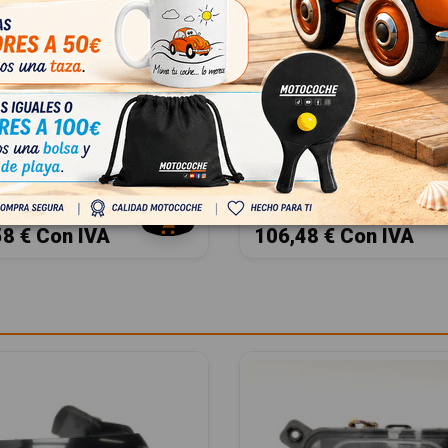
 113000572AA
JUEGO ALFOMBRILLAS
72AA
403005860AAABK
403005860AAABK
PHEV 2025
JAECOO 7 PHEV 2025
000572AA
OEM:
403005860AAABK
08
ID:
1549591
Sin IVA
88,00 € Sin IVA
58 € Con IVA
106,48 € Con IVA