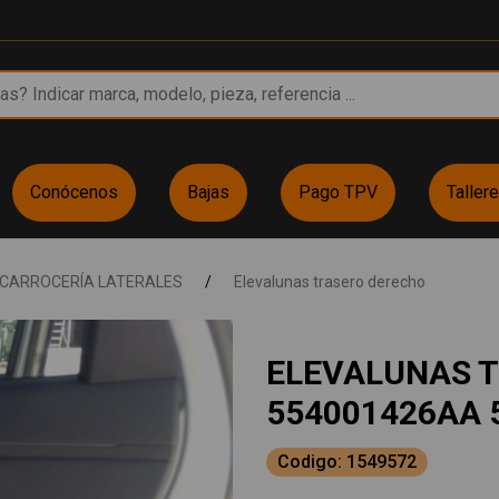
Conócenos
Bajas
Pago TPV
Taller
CARROCERÍA LATERALES
/
Elevalunas trasero derecho
ELEVALUNAS 
554001426AA 
Codigo: 1549572