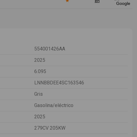
★
en
554001426AA
2025
6.095
LNNBBDEE4SC163546
Gris
Gasolina/eléctrico
2025
279CV 205KW