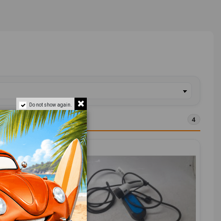
Do not show again.
4