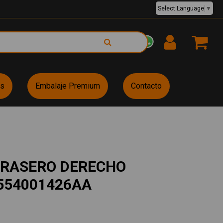
Select Language
▼
EUR €
es
Embalaje Premium
Contacto
TRASERO DERECHO
554001426AA