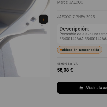
Marca:
JAECOO
JAECOO 7 PHEV 2025
›
Descripción:
Recambio de elevalunas tra
554001426AA 554001426A
Ubicación: Desconocida
48,00 €
Sin IVA
58,08 €
Añadir a la c