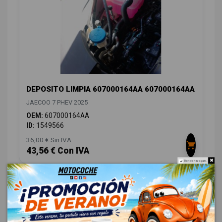
DEPOSITO LIMPIA 607000164AA 607000164AA
JAECOO 7 PHEV 2025
OEM:
607000164AA
ID:
1549566
36,00 € Sin IVA
43,56 € Con IVA
Do not show again.
CARROCERÍA LATERALES
16