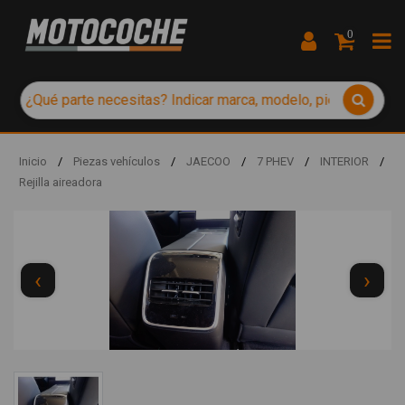
0
Inicio
/
Piezas vehículos
/
JAECOO
/
7 PHEV
/
INTERIOR
/
Rejilla aireadora
‹
›