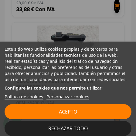
28,00 € Sin IVA
33,88 € Con IVA
Este sitio Web utiliza cookies propias y de terceros para
habilitar las funcionalidades técnicas de uso de la web,
realizar estadísticas y análisis del tráfico de navegación
recibido, personalizar las preferencias del usuario y otras
para ofrecer anuncios y publicidad. También permitimos el
uso de funcionalidades para interactuar con redes sociales.
CERRADURA MALETERO / PORTON
554000283AA
Configure las cookies que nos permite utilizar:
JAECOO 7 PHEV 2025
Política de cookies
Personalizar cookies
OEM:
554000283AA
ID:
1549541
ACEPTO
28,00 € Sin IVA
33,88 € Con IVA
RECHAZAR TODO