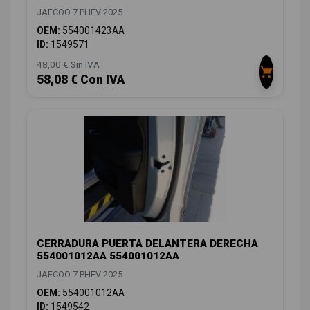
JAECOO 7 PHEV 2025
OEM:
554001423AA
ID:
1549571
48,00 € Sin IVA
58,08 € Con IVA
CERRADURA PUERTA DELANTERA DERECHA
554001012AA 554001012AA
JAECOO 7 PHEV 2025
OEM:
554001012AA
ID:
1549542