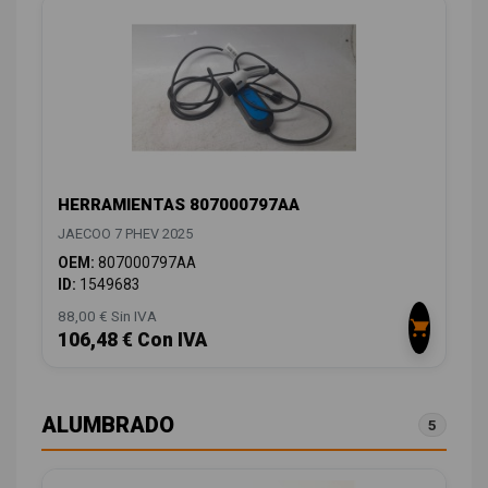
HERRAMIENTAS 807000797AA
JAECOO 7 PHEV 2025
OEM:
807000797AA
ID:
1549683
88,00 € Sin IVA
106,48 € Con IVA
ALUMBRADO
5