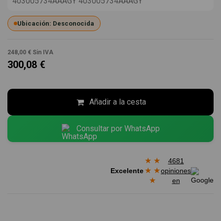
403005734AAAGY 403005734AAAGY
Ubicación: Desconocida
248,00 €
Sin IVA
300,08 €
Añadir a la cesta
Consultar por WhatsApp
★
★
4681
★
★
Excelente
opiniones
★
en