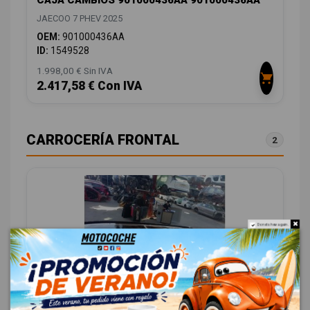
CAJA CAMBIOS 901000436AA 901000436AA
JAECOO 7 PHEV 2025
OEM:
901000436AA
ID:
1549528
1.998,00 € Sin IVA
2.417,58 € Con IVA
CARROCERÍA FRONTAL
2
Do not show again.
TECHO ELECTRICO 603000367AA