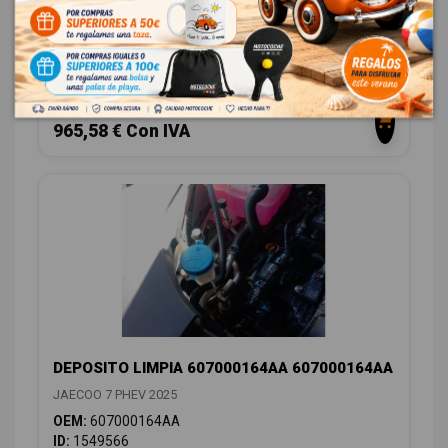
603000367AA
JAECOO 7 PHEV 2025
OEM:
603000367AA
ID:
1549691
798,00 € Sin IVA
965,58 € Con IVA
DEPOSITO LIMPIA 607000164AA 607000164AA
JAECOO 7 PHEV 2025
OEM:
607000164AA
ID:
1549566