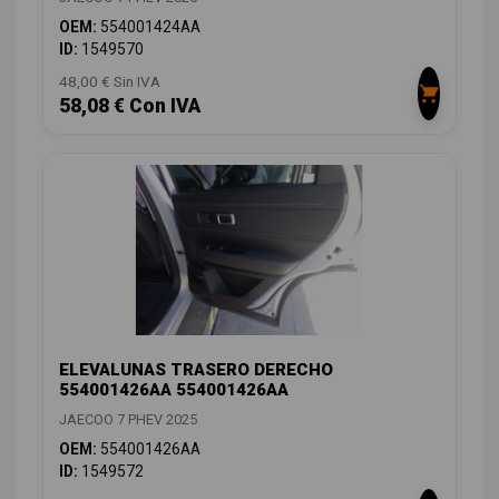
OEM:
554001424AA
ID:
1549570
48,00 € Sin IVA
58,08 € Con IVA
ELEVALUNAS TRASERO DERECHO
554001426AA 554001426AA
JAECOO 7 PHEV 2025
OEM:
554001426AA
ID:
1549572