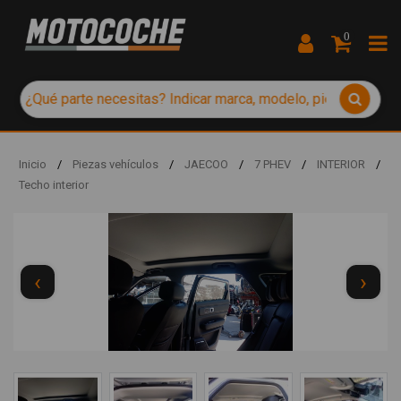
0
Inicio
/
Piezas vehículos
/
JAECOO
/
7 PHEV
/
INTERIOR
/
Techo interior
‹
›