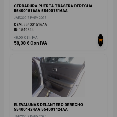
CERRADURA PUERTA TRASERA DERECHA
554001516AA 554001516AA
JAECOO 7 PHEV 2025
OEM:
554001516AA
ID:
1549544
48,00 € Sin IVA
58,08 € Con IVA
ELEVALUNAS DELANTERO DERECHO
554001424AA 554001424AA
JAECOO 7 PHEV 2025