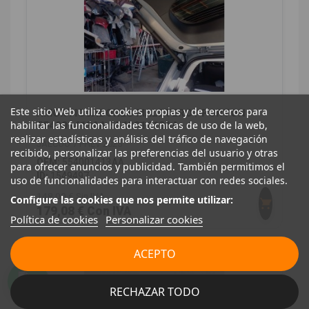
Este sitio Web utiliza cookies propias y de terceros para
AMORTIGUADORES MALETERO / PORTON
habilitar las funcionalidades técnicas de uso de la web,
554001413AA 554001413AA
realizar estadísticas y análisis del tráfico de navegación
JAECOO 7 PHEV 2025
recibido, personalizar las preferencias del usuario y otras
OEM:
554001413AA
para ofrecer anuncios y publicidad. También permitimos el
ID:
1549497
uso de funcionalidades para interactuar con redes sociales.
148,00 € Sin IVA
Configure las cookies que nos permite utilizar:
179,08 € Con IVA
Política de cookies
Personalizar cookies
ACEPTO
RECHAZAR TODO