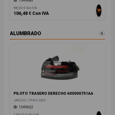
ID:
1549683
88,00 € Sin IVA
106,48 € Con IVA
ALUMBRADO
5
PILOTO TRASERO DERECHO 605000751AA
JAECOO 7 PHEV 2025
ID:
1549652
148,00 € Sin IVA