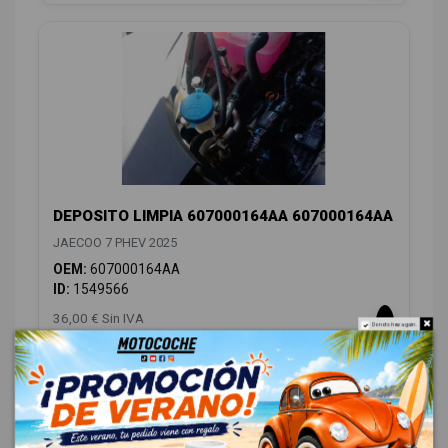
DEPOSITO LIMPIA 607000164AA 607000164AA
JAECOO 7 PHEV 2025
OEM:
607000164AA
ID:
1549566
36,00 € Sin IVA
Do not show again.
43,56 € Con IVA
CARROCERÍA LATERALES
16