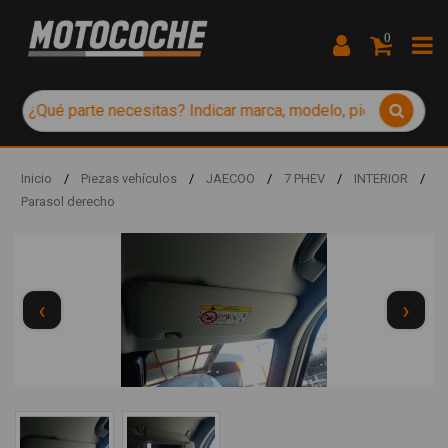
0
Inicio
/
Piezas vehículos
/
JAECOO
/
7 PHEV
/
INTERIOR
/
Parasol derecho
‹
›