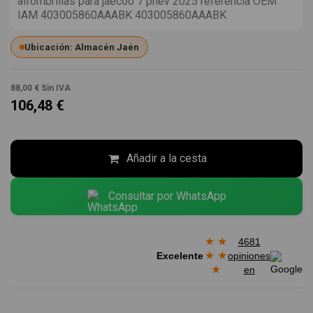
alfombrillas para jaecoo 7 phev 2025 referencia OEM
IAM 403005860AAABK 403005860AAABK
Ubicación: Almacén Jaén
88,00 €
Sin IVA
106,48 €
Añadir a la cesta
Consultar por WhatsApp
★
★
4681
★
★
Excelente
opiniones
★
en