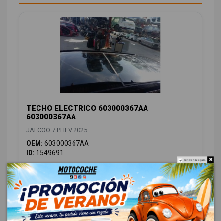
TECHO ELECTRICO 603000367AA
603000367AA
JAECOO 7 PHEV 2025
OEM:
603000367AA
ID:
1549691
Do not show again.
798,00 € Sin IVA
965,58 € Con IVA