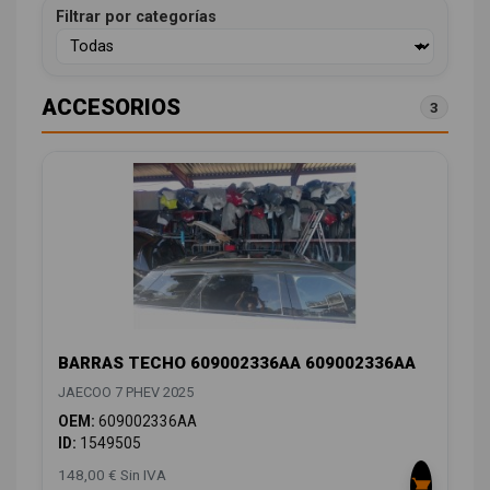
Filtrar por categorías
ACCESORIOS
3
BARRAS TECHO 609002336AA 609002336AA
JAECOO 7 PHEV 2025
OEM:
609002336AA
ID:
1549505
148,00 € Sin IVA