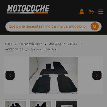
0
Inicio
/
Piezas vehículos
/
JAECOO
/
7 PHEV
/
ACCESORIOS
/
Juego alfombrillas
‹
›