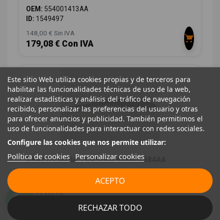
OEM:
554001413AA
ID:
1549497
148,00 € Sin IVA
179,08 € Con IVA
Este sitio Web utiliza cookies propias y de terceros para
habilitar las funcionalidades técnicas de uso de la web,
realizar estadísticas y análisis del tráfico de navegación
recibido, personalizar las preferencias del usuario y otras
para ofrecer anuncios y publicidad. También permitimos el
uso de funcionalidades para interactuar con redes sociales.
Configure las cookies que nos permite utilizar:
Política de cookies
Personalizar cookies
BRAZO LIMPIA TRASERO 608000284AA
JAECOO 7 PHEV 2025
ACEPTO
OEM:
608000284AA
ID:
1549518
RECHAZAR TODO
28,00 € Sin IVA